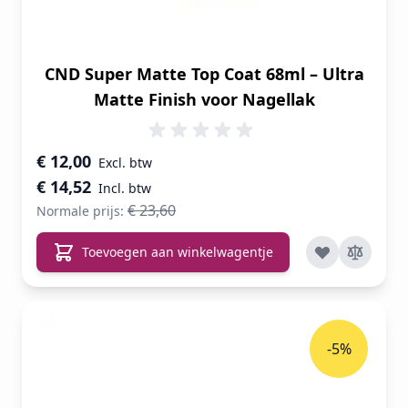
CND Super Matte Top Coat 68ml – Ultra
Matte Finish voor Nagellak
Speciale prijs
€ 12,00
€ 14,52
€ 23,60
Normale prijs:
Toevoegen aan winkelwagentje
-5%