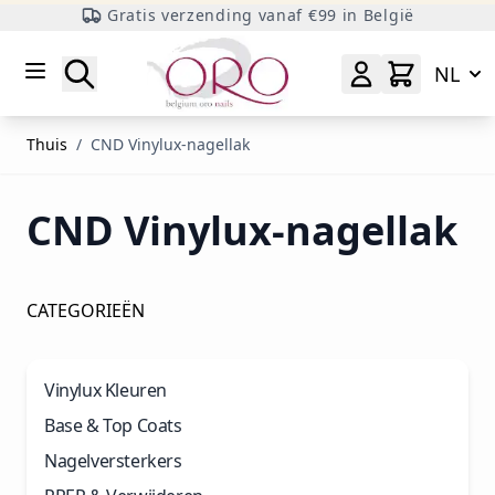
Gratis verzending vanaf €99 in België
Ga naar inhoud
Zoeken
NL
Thuis
/
CND Vinylux-nagellak
CND Vinylux-nagellak
CATEGORIEËN
Vinylux Kleuren
Base & Top Coats
Nagelversterkers