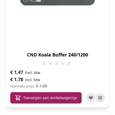
CND Koala Buffer 240/1200
Speciale prijs
€ 1,47
€ 1,78
€ 1,88
Normale prijs:
Toevoegen aan winkelwagentje