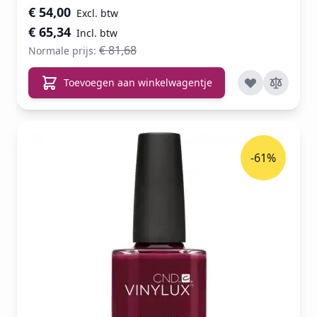
Speciale prijs
€ 54,00
€ 65,34
€ 81,68
Normale prijs:
Toevoegen aan winkelwagentje
-61%