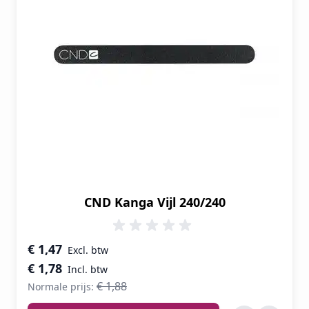
CND Kanga Vijl 240/240
Speciale prijs
€ 1,47
€ 1,78
€ 1,88
Normale prijs: