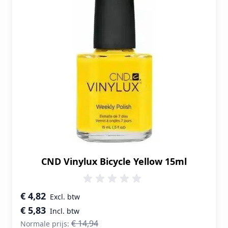
CND Vinylux Bicycle Yellow 15ml
Speciale prijs
€ 4,82
€ 5,83
€ 14,94
Normale prijs: