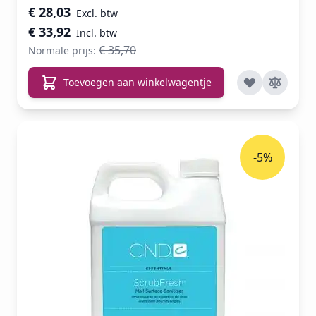
Speciale prijs
€ 28,03
€ 33,92
€ 35,70
Normale prijs:
Toevoegen aan winkelwagentje
-5%