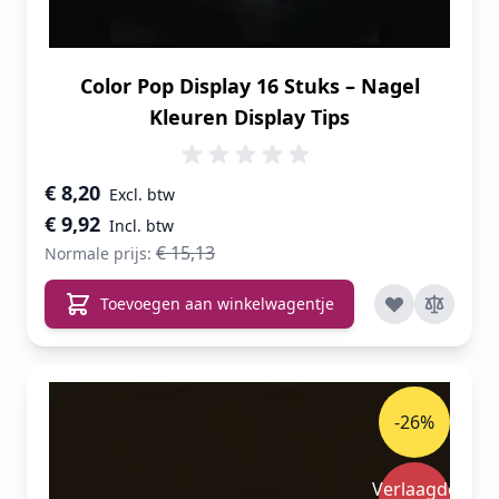
Color Pop Display 16 Stuks – Nagel
Kleuren Display Tips
Speciale prijs
€ 8,20
€ 9,92
€ 15,13
Normale prijs:
Toevoegen aan winkelwagentje
-26%
Verlaagde