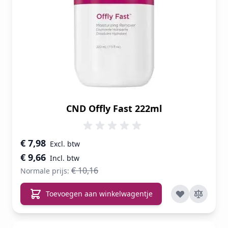
CND Offly Fast 222ml
Speciale prijs
€ 7,98
€ 9,66
€ 10,16
Normale prijs:
Toevoegen aan winkelwagentje