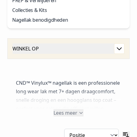
PREP & Verwijderen
Collecties & Kits
Nagellak benodigdheden
WINKEL OP
CND™ Vinylux™ nagellak is een professionele
long wear lak met 7+ dagen draagcomfort,
snelle droging en een hoogglans top coat –
perfect voor salons die efficiënt willen
Lees meer
werken. Dankzij de zelfhechtende kleurlaag
is een aparte base coat niet nodig, waardoor
je sneller kunt behandelen aan zowel handen