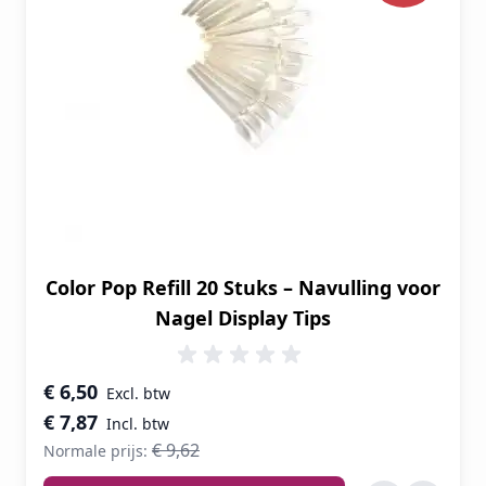
Color Pop Refill 20 Stuks – Navulling voor
Nagel Display Tips
Speciale prijs
€ 6,50
€ 7,87
€ 9,62
Normale prijs: