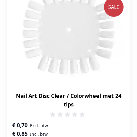
SALE
Nail Art Disc Clear / Colorwheel met 24
tips
Speciale prijs
€ 0,70
€ 0,85