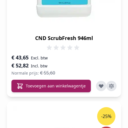
CND ScrubFresh 946ml
Speciale prijs
€ 43,65
€ 52,82
€ 55,60
Normale prijs:
Toevoegen aan winkelwagentje
-25%