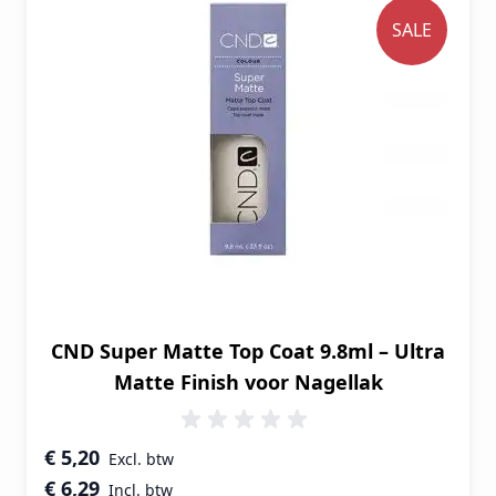
SALE
CND Super Matte Top Coat 9.8ml – Ultra
Matte Finish voor Nagellak
Speciale prijs
€ 5,20
€ 6,29