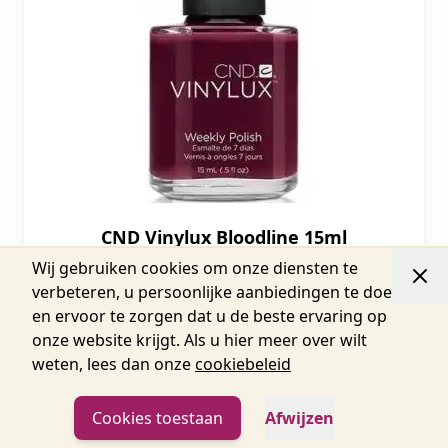
CND Vinylux Bloodline 15ml
Wij gebruiken cookies om onze diensten te
verbeteren, u persoonlijke aanbiedingen te doen
Speciale prijs
€ 11,73
en ervoor te zorgen dat u de beste ervaring op
€ 14,19
onze website krijgt. Als u hier meer over wilt
€ 14,94
Normale prijs:
weten, lees dan onze
cookiebeleid
Toevoegen aan winkelwagentje
Cookies toestaan
Afwijzen