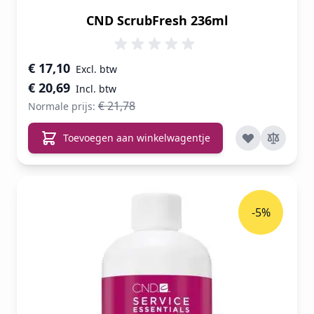
CND ScrubFresh 236ml
Speciale prijs
€ 17,10
€ 20,69
€ 21,78
Normale prijs:
Toevoegen aan winkelwagentje
-5%