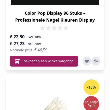
Color Pop Display 96 Stuks –
Professionele Nagel Kleuren Display
Speciale prijs
€ 22,50
€ 27,23
€ 46,59
Normale prijs:
Toevoegen aan winkelwagentje
-18%
Verlaagde
Prijs