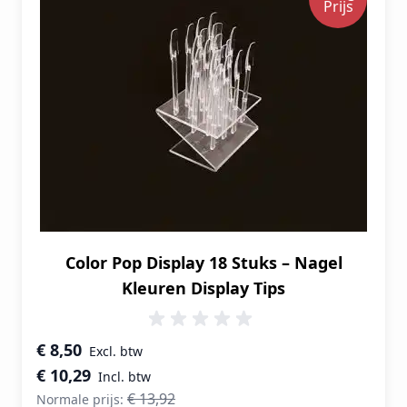
Prijs
Color Pop Display 18 Stuks – Nagel
Kleuren Display Tips
Speciale prijs
€ 8,50
€ 10,29
€ 13,92
Normale prijs: