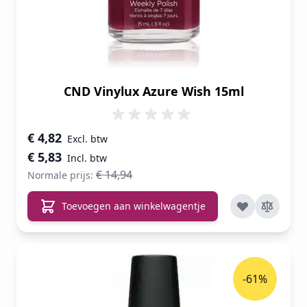
CND Vinylux Azure Wish 15ml
Speciale prijs
€ 4,82
€ 5,83
€ 14,94
Normale prijs:
Toevoegen aan winkelwagentje
-61%