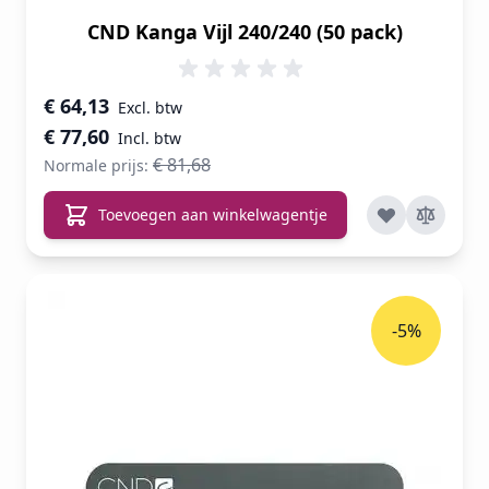
CND Kanga Vijl 240/240 (50 pack)
Speciale prijs
€ 64,13
€ 77,60
€ 81,68
Normale prijs:
Toevoegen aan winkelwagentje
-5%