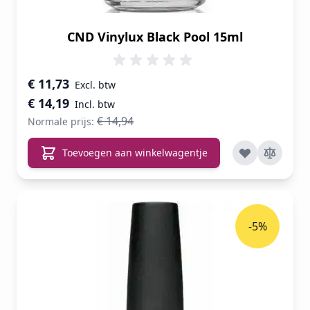
CND Vinylux Black Pool 15ml
Speciale prijs
€ 11,73
€ 14,19
€ 14,94
Normale prijs:
Toevoegen aan winkelwagentje
-5%