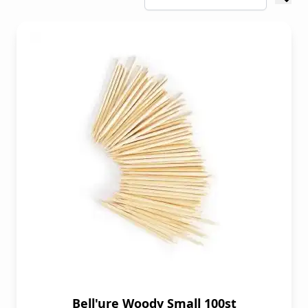
als voeten. ​ De formule is verrijkt met onder
andere vitamine E, jojoba-olie en keratine,
zodat je de nagels mee verzorgt terwijl ze
gelakt zijn. In combinatie met de
VINYLUX™
Long Wear Top Coat
met ProLight-
technologie wordt de lak zelfs sterker onder
invloed van natuurlijk licht, voor extra
bescherming, glans en een frisse look tussen
afspraken door. ​ Werk je in een salon in
België of Nederland en zoek je een nagellak
die snel werkt, lang mooi blijft en makkelijk
te verwijderen is? Dan is CND™ Vinylux™ de
logische aanvulling op je CND™ Shellac™
behandelingen: ideaal voor klanten die liever
een long wear nagellak willen,
seizoenskleuren willen uitproberen of snel
Bell'ure Woody Small 100st