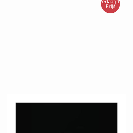
Verlaagde
Prijs
De Color Pop Display 16 stuks is ideaal voor het
professioneel presenteren van nagelkleuren. Perfect
voor gelpolish, nagellak en acryl. Handig,