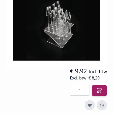
overzichtelijk en geschikt voor elke nagelstudio of
thuisgebruik.
Op voorraad
SKU
BELL-COL-POP-16
€ 15,13
€ 8,20
€ 9,92
Incl. btw
Excl. btw:
€ 8,20
Aantal