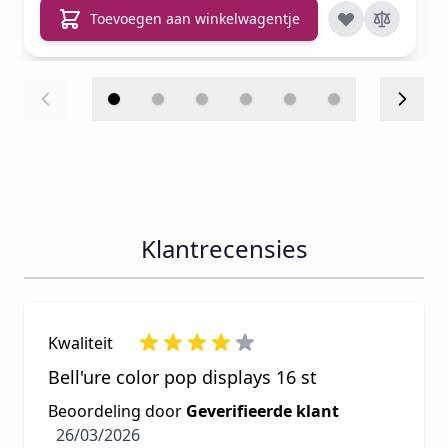
Toevoegen aan winkelwagentje
Klantrecensies
Kwaliteit
Bell'ure color pop displays 16 st
Beoordeling door
Geverifieerde klant
26 maart 2026
26/03/2026