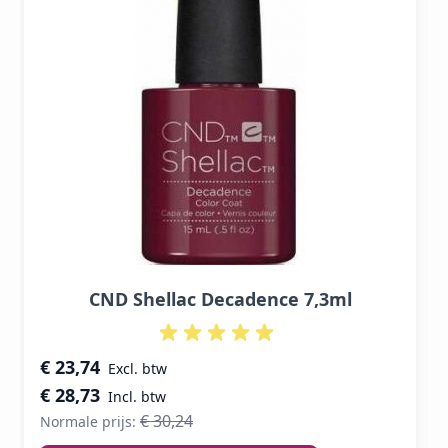
CND Shellac Decadence 7,3ml
Speciale prijs
€ 23,74
€ 28,73
€ 30,24
Normale prijs: