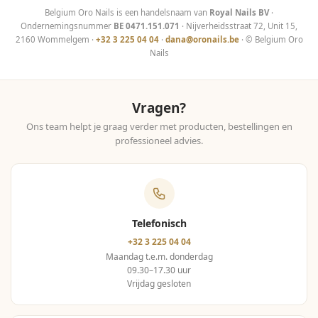
Belgium Oro Nails is een handelsnaam van
Royal Nails BV
·
Ondernemingsnummer
BE 0471.151.071
· Nijverheidsstraat 72, Unit 15,
2160 Wommelgem ·
+32 3 225 04 04
·
dana@oronails.be
· © Belgium Oro
Nails
Vragen?
Ons team helpt je graag verder met producten, bestellingen en
professioneel advies.
Telefonisch
+32 3 225 04 04
Maandag t.e.m. donderdag
09.30–17.30 uur
Vrijdag gesloten