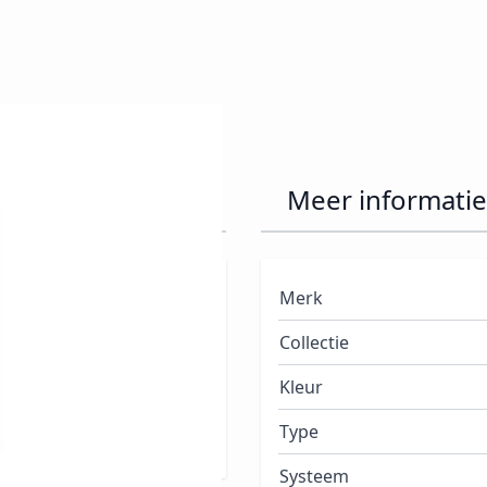
am Puff 15ml
Meer informatie
Merk
ft.
Collectie
de Weekly Topcoat. Na 8
Kleur
Type
Systeem