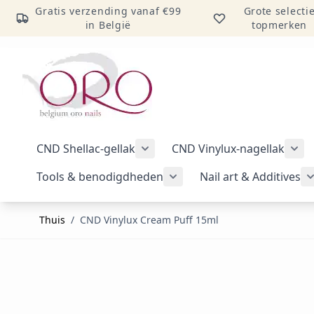
Gratis verzending vanaf €99
Grote selecti
in België
topmerken
Ga naar inhoud
CND Shellac-gellak
CND Vinylux-nagellak
Submenu voor categorie CND Sh
Sub
Tools & benodigdheden
Nail art & Additives
Submenu voor categorie 
Thuis
/
CND Vinylux Cream Puff 15ml