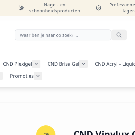
e
Nagel- en
Professione
schoonheidsproducten
lager
Zoeken
CND Plexigel
CND Brisa Gel
CND Acryl – Liqu
ellac-gellak weergeven
menu voor categorie CND Vinylux-nagellak weergeven
Submenu voor categorie CND Plexigel wee
Promoties
Tools & benodigdheden weergeven
Submenu voor categorie Nail art & Additives weergeven
Submenu voor categorie Promoties weer
CND Vinylux 