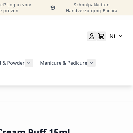
el? Log in voor
Schoolpakketten
e prijzen
Handverzorging Encora
NL
id & Powder
Manicure & Pedicure
rgeven
Submenu voor categorie CND Acryl – Liquid 
Submenu voor categorie CND Brisa Gel weergeven
Submenu voor cat
geven
Cream Puff 15ml