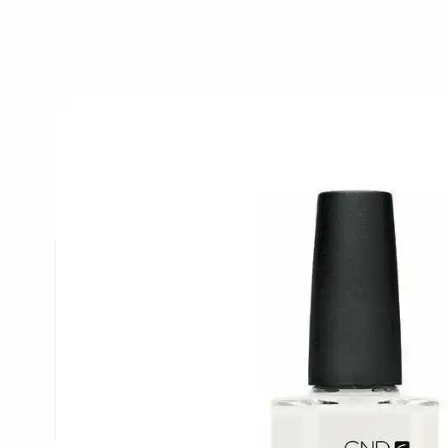
Beschrijving /
CND Vinylux Cre
CND Vinylux Cream Puff
Een klassieke witte nagellak die een week lang blij
Aanbrengen in 2 dunne laagjes en afsluiten met 
minuten is de nagellak droog.
Documenten
Q&A voor CND Vinylux