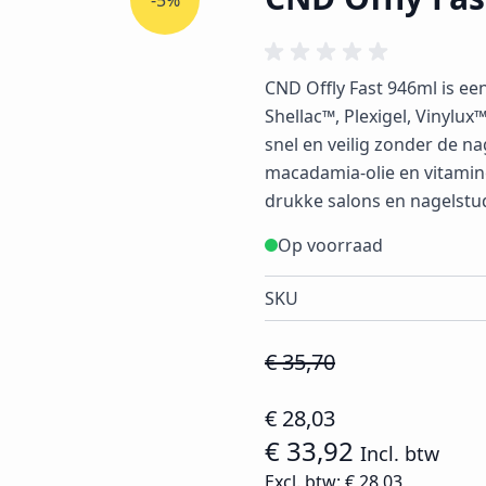
-5%
CND Offly Fast 946ml is e
Shellac™, Plexigel, Vinylu
snel en veilig zonder de na
macadamia-olie en vitamine
drukke salons en nagelstudi
Op voorraad
SKU
€ 35,70
€ 28,03
€ 33,92
Incl. btw
Excl. btw:
€ 28,03