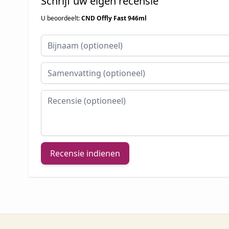
Schrijf uw eigen recensie
U beoordeelt:
CND Offly Fast 946ml
Bijnaam
Samenvatting
Recensie
Recensie indienen