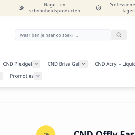
e
Nagel- en
Professione
schoonheidsproducten
lager
Zoeken
CND Plexigel
CND Brisa Gel
CND Acryl – Liqu
ellac-gellak weergeven
menu voor categorie CND Vinylux-nagellak weergeven
Submenu voor categorie CND Plexigel wee
Promoties
Tools & benodigdheden weergeven
Submenu voor categorie Nail art & Additives weergeven
Submenu voor categorie Promoties weer
CND Offly Fas