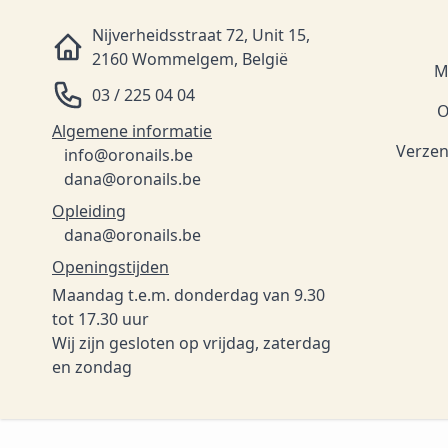
Nijverheidsstraat 72, Unit 15,
2160 Wommelgem, België
M
03 / 225 04 04
O
Algemene informatie
Verzen
info@oronails.be
dana@oronails.be
Opleiding
dana@oronails.be
Openingstijden
Maandag t.e.m. donderdag van 9.30
tot 17.30 uur
Wij zijn gesloten op vrijdag, zaterdag
en zondag