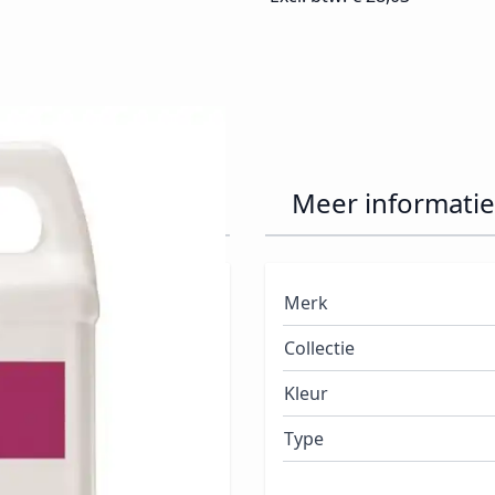
46ml
Meer informatie
Merk
CND Shellac, Shellac Luxe
Collectie
n. Verrijkt met
agels diep gehydrateerd
Kleur
inatie met de CND
Type