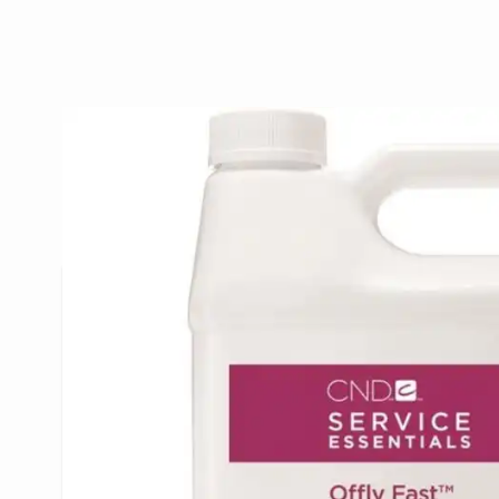
Beschrijving /
CND Offly Fast 9
CND Offly Fast
CND Offly Fast verwijdert op milde wijze Vinylux, 
en L&P verlengingen zonder de nagel uit te droge
macadamia en Vitamine E olie zodat de huid en n
worden. Gebruik de Nourishing Remover in comb
Remover Wraps voor een optimaal resultaat.
Documenten