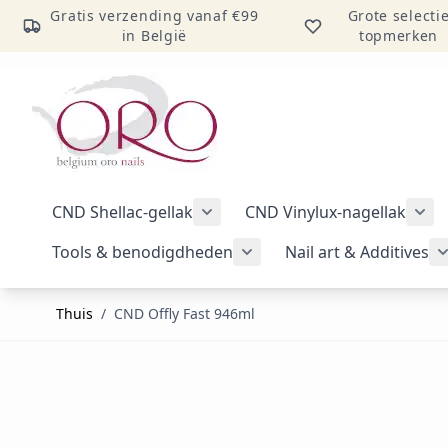
Gratis verzending vanaf €99
Grote selecti
in België
topmerken
Ga naar inhoud
CND Shellac-gellak
CND Vinylux-nagellak
Submenu voor categorie CND Sh
Sub
Tools & benodigdheden
Nail art & Additives
Submenu voor categorie 
Thuis
/
CND Offly Fast 946ml