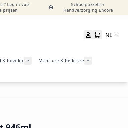
el? Log in voor
Schoolpakketten
e prijzen
Handverzorging Encora
NL
id & Powder
Manicure & Pedicure
rgeven
Submenu voor categorie CND Acryl – Liquid 
Submenu voor categorie CND Brisa Gel weergeven
Submenu voor cat
geven
t 946ml