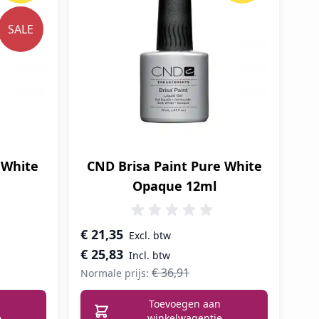
SALE
 White
CND Brisa Paint Pure White
Opaque 12ml
Speciale prijs
€ 21,35
€ 25,83
€ 36,91
Normale prijs:
Toevoegen aan
e
winkelwagentje