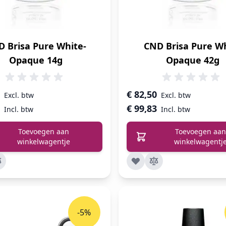
 Brisa Pure White-
CND Brisa Pure W
Opaque 14g
Opaque 42g
€ 82,50
€ 99,83
Toevoegen aan
Toevoegen aan
winkelwagentje
winkelwagentj
-5%