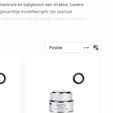
 manicure en babyboom een strakke, zuivere
gwaardige modelleergels zijn speciaal
n met klanten met gevoelige nagels of eerdere
rend, sterk en toch flexibel, waardoor ze ideaal
 van smile lines. Dankzij de keuze tussen Pure
rpe, contrasterende French tips als zachte
 formaldehyde en glutaraldehyde, waardoor deze
n op traditionele nagelproducten. Zo bied je een
inimale kans op irritatie. ​