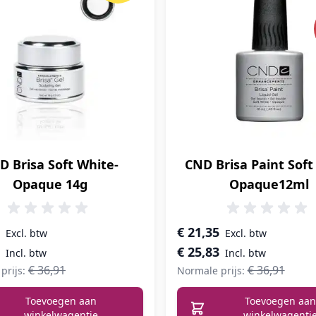
D Brisa Soft White-
CND Brisa Paint Soft
Opaque 14g
Opaque12ml
prijs
Speciale prijs
€ 21,35
€ 25,83
€ 36,91
€ 36,91
prijs:
Normale prijs:
Toevoegen aan
Toevoegen aan
winkelwagentje
winkelwagentj