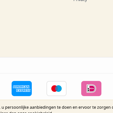
 u persoonlijke aanbiedingen te doen en ervoor te zorgen d
eidsstraat 72, Unit 15, 2160 Wommelgem, België tel.+32 3 225 04 