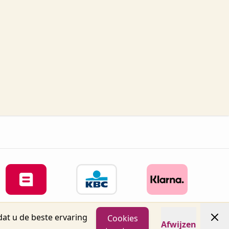
at u de beste ervaring
Cookies
Afwijzen
04 info@oronails.be BTW: BE0471151071