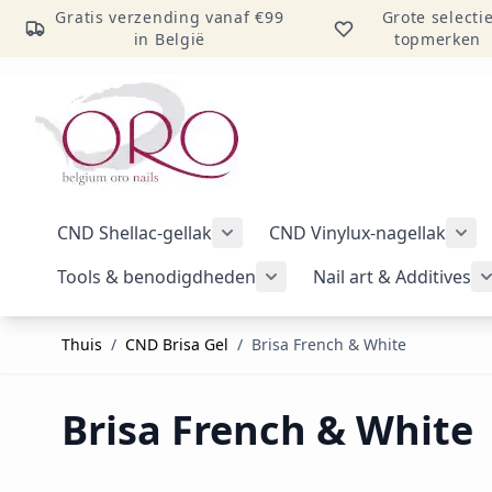
Gratis verzending vanaf €99
Grote selecti
in België
topmerken
Ga naar inhoud
CND Shellac-gellak
CND Vinylux-nagellak
Submenu voor categorie CND Sh
Sub
Tools & benodigdheden
Nail art & Additives
Submenu voor categorie 
Thuis
/
CND Brisa Gel
/
Brisa French & White
Brisa French & White