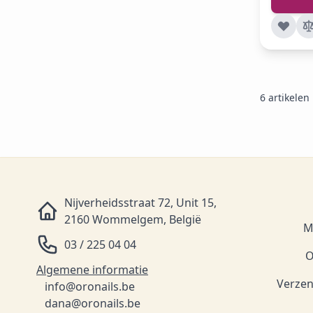
6
artikelen
Nijverheidsstraat 72, Unit 15,
2160 Wommelgem, België
M
03 / 225 04 04
O
Algemene informatie
Verzen
info@oronails.be
dana@oronails.be