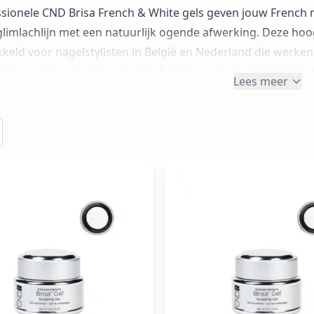
ssionele CND Brisa French & White gels geven jouw French
glimlachlijn met een natuurlijk ogende afwerking. Deze hoo
keld voor nagelstylisten in België en Nederland die werke
ische reacties. ​ De Brisa French & White gels zijn zelfnivelle
Lees meer
oor nagelverlengingen, verstevigingen en het perfectioneren
 Soft White en French Paints creëer je makkelijk zowel sche
om- en ombre‑effecten. ​ De formule is vrij van acrylaten,
en uitstekende keuze zijn voor klanten die gevoelig reagere
sioneel, duurzaam resultaat met maximaal draagcomfort en m