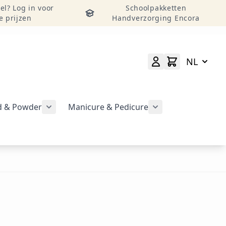
el? Log in voor
Schoolpakketten
e prijzen
Handverzorging Encora
NL
id & Powder
Manicure & Pedicure
rgeven
Submenu voor categorie CND Acryl – Liquid 
Submenu voor categorie CND Brisa Gel weergeven
Submenu voor cat
geven