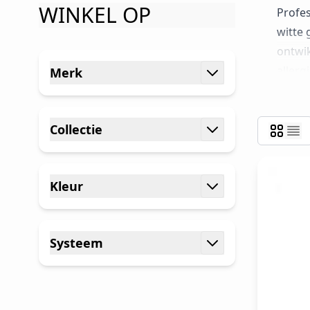
WINKEL OP
Profe
witte 
ontwik
Ga naar productlijst
allerg
Merk
zijn v
filter
White,
Collectie
babybo
filter
gels e
profes
Kleur
filter
Systeem
filter