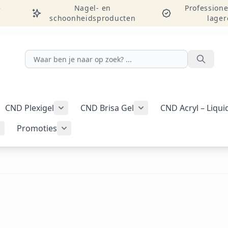
e
Nagel- en
Professione
schoonheidsproducten
lager
Zoeken
CND Plexigel
CND Brisa Gel
CND Acryl – Liqu
ellac-gellak weergeven
menu voor categorie CND Vinylux-nagellak weergeven
Submenu voor categorie CND Plexigel wee
Promoties
Tools & benodigdheden weergeven
Submenu voor categorie Nail art & Additives weergeven
Submenu voor categorie Promoties weer