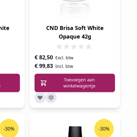
hite
CND Brisa Soft White
Opaque 42g
€ 82,50
€ 99,83
Toevoegen aan
e
winkelwagentje
-30%
-30%