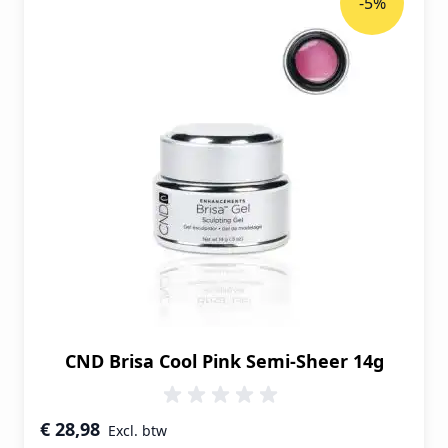
-5%
CND Brisa Cool Pink Semi-Sheer 14g
Speciale prijs
€ 28,98