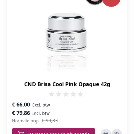
CND Brisa Cool Pink Opaque 42g
Speciale prijs
€ 66,00
€ 79,86
€ 99,83
Normale prijs: