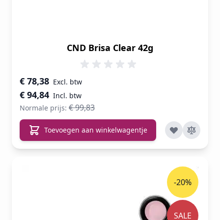
CND Brisa Clear 42g
Speciale prijs
€ 78,38
€ 94,84
€ 99,83
Normale prijs:
Toevoegen aan winkelwagentje
-20%
SALE