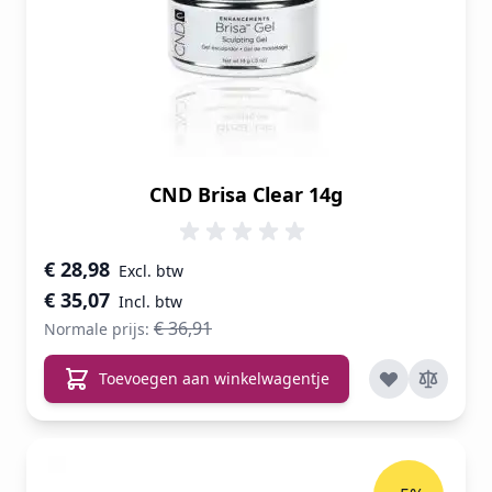
voorgeschiedenis van allergische reacties op
traditionele gels
CND Brisa Clear 14g
Speciale prijs
€ 28,98
€ 35,07
€ 36,91
Normale prijs:
Toevoegen aan winkelwagentje