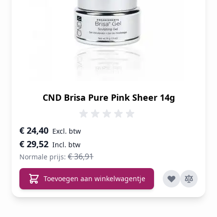
CND Brisa Pure Pink Sheer 14g
Speciale prijs
€ 24,40
€ 29,52
€ 36,91
Normale prijs:
Toevoegen aan winkelwagentje