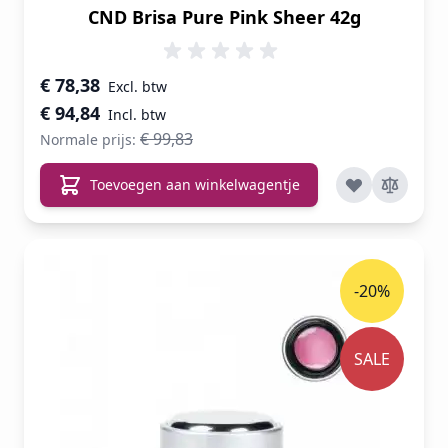
CND Brisa Pure Pink Sheer 42g
Speciale prijs
€ 78,38
€ 94,84
€ 99,83
Normale prijs:
Toevoegen aan winkelwagentje
-20%
SALE