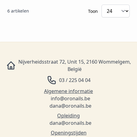
6
artikelen
Toon
Nijverheidsstraat 72, Unit 15, 2160 Wommelgem,
België
03 / 225 04 04
Algemene informatie
info@oronails.be
dana@oronails.be
Opleiding
dana@oronails.be
Openingstijden