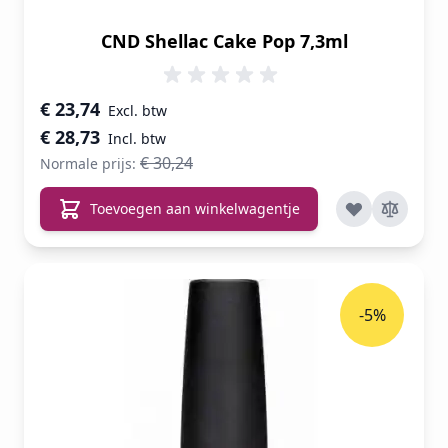
CND Shellac Cake Pop 7,3ml
Speciale prijs
€ 23,74
€ 28,73
€ 30,24
Normale prijs:
Toevoegen aan winkelwagentje
-5%