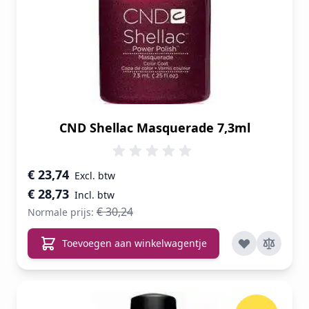
CND Shellac Masquerade 7,3ml
Speciale prijs
€ 23,74
€ 28,73
€ 30,24
Normale prijs:
Toevoegen aan winkelwagentje