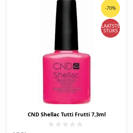
-70%
LAATSTE
STUKS
CND Shellac Tutti Frutti 7,3ml
Speciale prijs