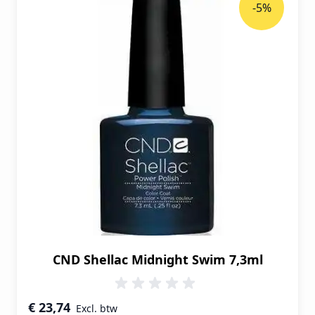
-5%
CND Shellac Midnight Swim 7,3ml
Speciale prijs
€ 23,74