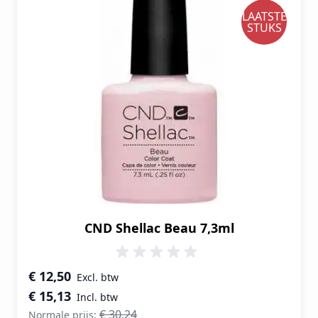
LAATSTE
STUKS
CND Shellac Beau 7,3ml
Speciale prijs
€ 12,50
€ 15,13
€ 30,24
Normale prijs: