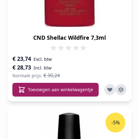
CND Shellac Wildfire 7,3ml
Speciale prijs
€ 23,74
€ 28,73
€ 30,24
Normale prijs:
Toevoegen aan winkelwagentje
-5%