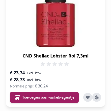
CND Shellac Lobster Rol 7,3ml
Speciale prijs
€ 23,74
€ 28,73
€ 30,24
Normale prijs:
Toevoegen aan winkelwagentje