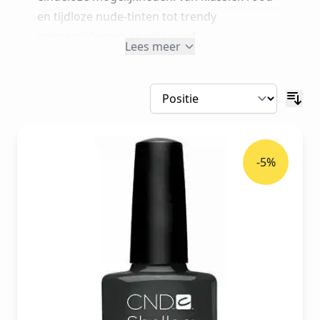
en tijdloze nude‑tinten tot trendy
seizoenskleuren en glitter‑ of
Lees meer
parelmoerafwerkingen. Alle CND™ SHELLAC™
kleuren zijn ontwikkeld voor professioneel
gebruik in de salon, met aandacht voor
draagcomfort en het respecteren van de
natuurlijke nagel. In deze categorie vind je
het
volledige professionele SHELLAC™
-5%
kleurenassortiment
voor salons en
nagelstylisten in België en Nederland.
CNDShellac.be, Belgium Oro Nails is
jouw
officiële CND™ verdeler en
groothandel
in CND™ SHELLAC™. Combineer
je favoriete kleuren met CND™ SHELLAC™
base & top coats voor maximale
houdbaarheid en glans, of breid je services