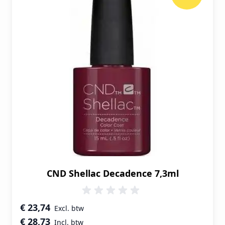
CND Shellac Decadence 7,3ml
Speciale prijs
€ 23,74
€ 28,73