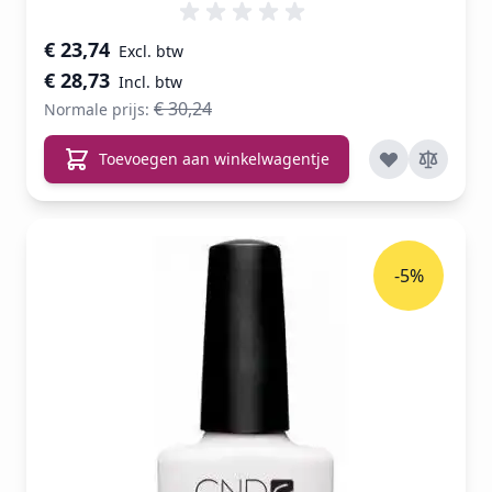
Speciale prijs
€ 23,74
€ 28,73
€ 30,24
Normale prijs:
Toevoegen aan winkelwagentje
-5%