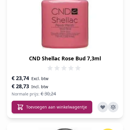
CND Shellac Rose Bud 7,3ml
Speciale prijs
€ 23,74
€ 28,73
€ 30,24
Normale prijs:
Toevoegen aan winkelwagentje