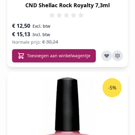
CND Shellac Rock Royalty 7,3ml
Speciale prijs
€ 12,50
€ 15,13
€ 30,24
Normale prijs:
Toevoegen aan winkelwagentje
-5%