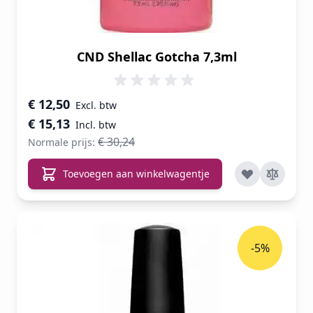
CND Shellac Gotcha 7,3ml
Speciale prijs
€ 12,50
€ 15,13
€ 30,24
Normale prijs:
Toevoegen aan winkelwagentje
-5%