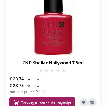
CND Shellac Hollywood 7,3ml
Speciale prijs
€ 23,74
€ 28,73
€ 30,24
Normale prijs:
Toevoegen aan winkelwagentje