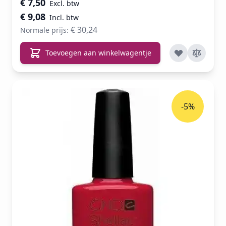
€ 7,50
€ 9,08
€ 30,24
Normale prijs:
Toevoegen aan winkelwagentje
-5%