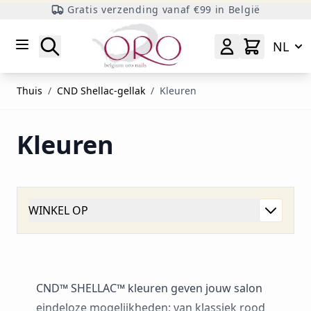
Gratis verzending vanaf €99 in België
Ga naar inhoud
Zoeken
NL
Thuis
/
CND Shellac-gellak
/
Kleuren
Kleuren
WINKEL OP
CND™ SHELLAC™ kleuren geven jouw salon
eindeloze mogelijkheden: van klassiek rood