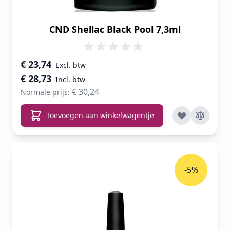
CND Shellac Black Pool 7,3ml
Speciale prijs
€ 23,74
€ 28,73
€ 30,24
Normale prijs:
Toevoegen aan winkelwagentje
-5%