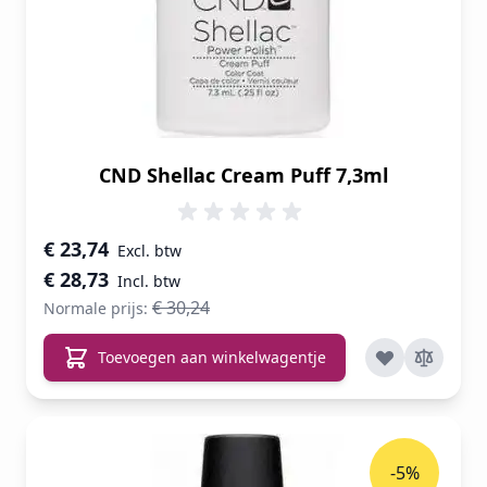
CND Shellac Cream Puff 7,3ml
Speciale prijs
€ 23,74
€ 28,73
€ 30,24
Normale prijs:
Toevoegen aan winkelwagentje
-5%