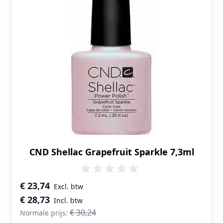
CND Shellac Grapefruit Sparkle 7,3ml
Speciale prijs
€ 23,74
€ 28,73
€ 30,24
Normale prijs: