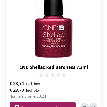
CND Shellac Red Baroness 7,3ml
Speciale prijs
€ 23,74
€ 28,73
€ 30,24
Normale prijs: