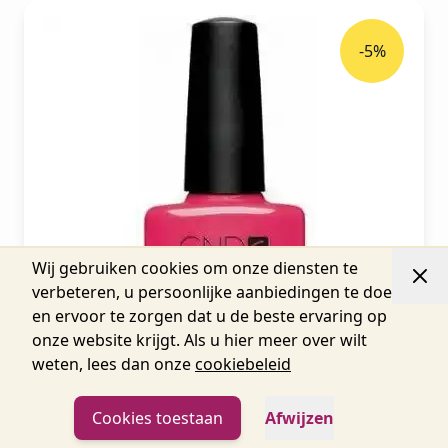
-5%
Wij gebruiken cookies om onze diensten te
verbeteren, u persoonlijke aanbiedingen te doen
en ervoor te zorgen dat u de beste ervaring op
onze website krijgt. Als u hier meer over wilt
weten, lees dan onze
cookiebeleid
CND Shellac Pink Bikini 7,3ml
Cookies toestaan
Afwijzen