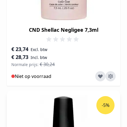
CND Shellac Negligee 7,3ml
Speciale prijs
€ 23,74
€ 28,73
€ 30,24
Normale prijs:
Niet op voorraad
-5%