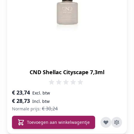
CND Shellac Cityscape 7,3ml
Speciale prijs
€ 23,74
€ 28,73
€ 30,24
Normale prijs:
Toevoegen aan winkelwagentje