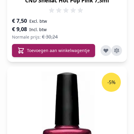
CND Shellac Hot Pop Pink 7,3ml
Speciale prijs
€ 7,50
€ 9,08
€ 30,24
Normale prijs:
Toevoegen aan winkelwagentje
-5%