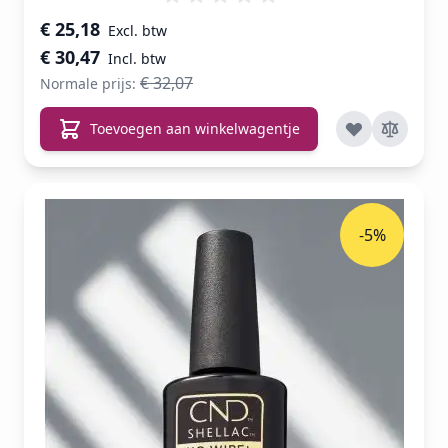
Speciale prijs
€ 25,18
€ 30,47
€ 32,07
Normale prijs:
Toevoegen aan winkelwagentje
-5%