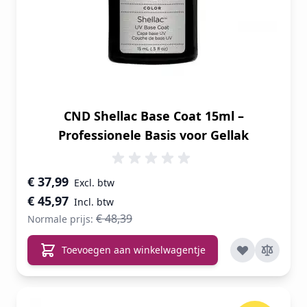
CND Shellac Base Coat 15ml –
Professionele Basis voor Gellak
Speciale prijs
€ 37,99
€ 45,97
€ 48,39
Normale prijs:
Toevoegen aan winkelwagentje