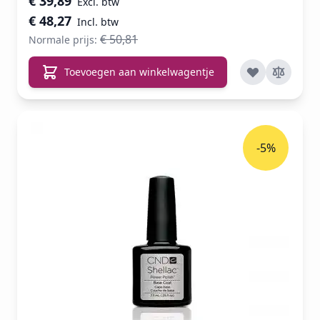
€ 39,89
€ 48,27
€ 50,81
Normale prijs:
Toevoegen aan winkelwagentje
-5%