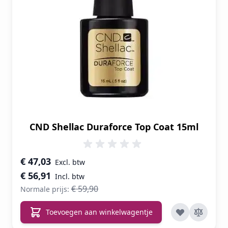
CND Shellac Duraforce Top Coat 15ml
Speciale prijs
€ 47,03
€ 56,91
€ 59,90
Normale prijs:
Toevoegen aan winkelwagentje