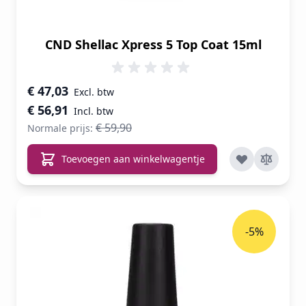
CND Shellac Xpress 5 Top Coat 15ml
Speciale prijs
€ 47,03
€ 56,91
€ 59,90
Normale prijs:
Toevoegen aan winkelwagentje
-5%