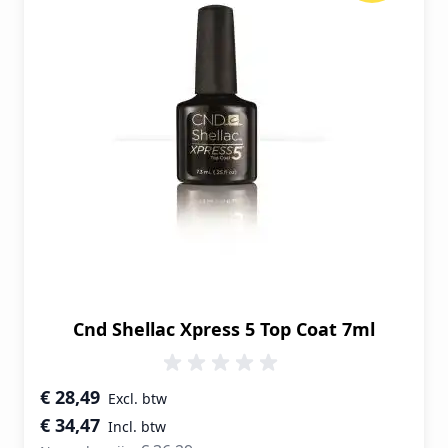
Cnd Shellac Xpress 5 Top Coat 7ml
Speciale prijs
€ 28,49
€ 34,47