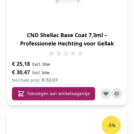
CND Shellac Base Coat 7,3ml –
Professionele Hechting voor Gellak
Speciale prijs
€ 25,18
€ 30,47
€ 32,07
Normale prijs:
Toevoegen aan winkelwagentje
-5%