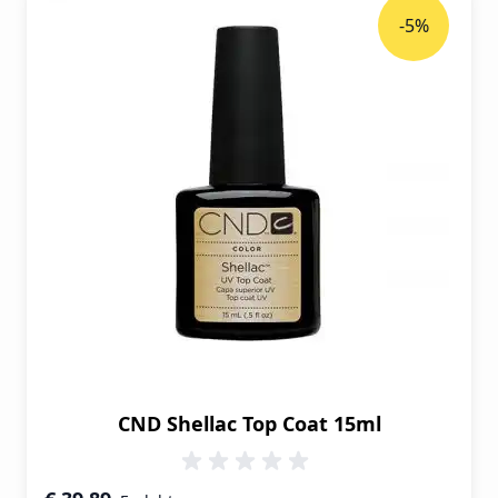
-5%
CND Shellac Top Coat 15ml
Speciale prijs