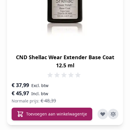
CND Shellac Wear Extender Base Coat
12.5 ml
Speciale prijs
€ 37,99
€ 45,97
€ 48,39
Normale prijs:
Toevoegen aan winkelwagentje