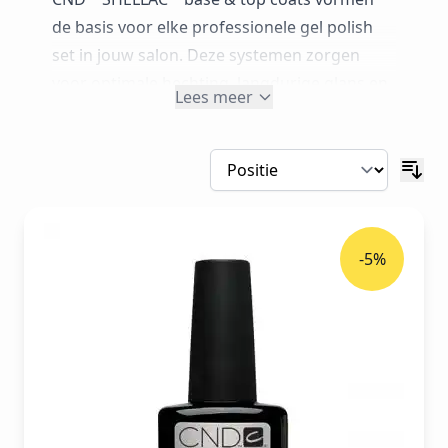
de basis voor elke professionele gel polish
set in jouw salon. Deze systemen zorgen
voor optimale hechting, langdurige glans en
Lees meer
een finish die de natuurlijke nagel
respecteert. In deze categorie vind je het
volledige assortiment CND™ SHELLAC™ base
en top coats, van klassieke Base Coat en Top
Coat tot
Wear Extender
, XPRESS5™,
Duraforce™ en No‑Wipe+ varianten.
-5%
CNDShellac.be, Belgium Oro Nails is jouw
officiële CND™ verdeler en groothandel voor
salons en nagelstylisten in België en
Nederland. Combineer deze base & top coats
met jouw favoriete
CND™ SHELLAC™ kleuren
voor een duurzame, professionele resultaat
bij elke klant.