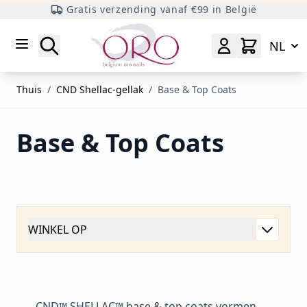
Gratis verzending vanaf €99 in België
Ga naar inhoud
Zoeken
NL
Thuis
/
CND Shellac-gellak
/
Base & Top Coats
Base & Top Coats
WINKEL OP
CND™ SHELLAC™ base & top coats vormen