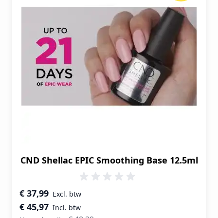
CND Shellac EPIC Smoothing Base 12.5ml
Speciale prijs
€ 37,99
€ 45,97