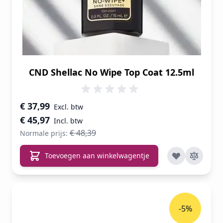
CND Shellac No Wipe Top Coat 12.5ml
Speciale prijs
€ 37,99
€ 45,97
€ 48,39
Normale prijs:
Toevoegen aan winkelwagentje
-5%