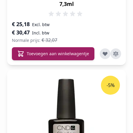
7,3ml
Speciale prijs
€ 25,18
€ 30,47
€ 32,07
Normale prijs:
Toevoegen aan winkelwagentje
-5%