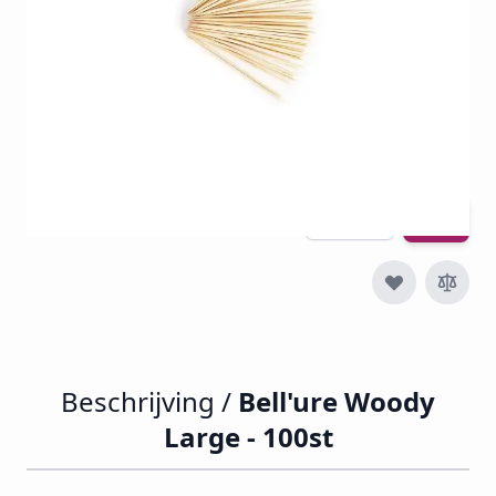
SKU
WOODY-L50
€ 6,50
€ 7,87
Incl. btw
Excl. btw:
€ 6,50
Aantal
Beschrijving /
Bell'ure Woody
Large - 100st