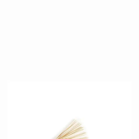
Houten bokkenpoten met een platte en puntige
kant, de stokjes zijn 17,5cm lang.
Op voorraad