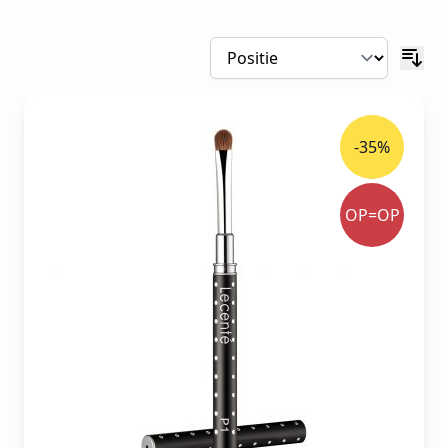
professionele nagelstylisten, van
gellak en
BIAB
tot gel
acrylnagels en nagellak
.
Ontdek de nieuwste trends en technieken
voor perfecte nagelstyling resultaten.
Ons Nagelstyling Assortiment
-35%
Nagelstyling
is een kunstvorm die je nagels
kan veranderen in echte blikvangers. Bij
OP=OP
Belgium Oro Nails vind je alle producten en
technieken om professionele resultaten te
behalen:
Gellak (589 producten)
- 100% TPO-vrije
gellak van IBD, CND Shellac en Artistic.
Langhoudend, hoogglanzend en
chipbestendig voor 2-3 weken perfecte
nagels.
Gelnagels (715 producten)
- Builder gel, UV