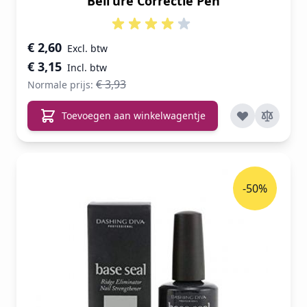
Bell'ure Correctie Pen
Speciale prijs
€ 2,60
€ 3,15
€ 3,93
Normale prijs:
Toevoegen aan winkelwagentje
-50%