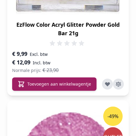
EzFlow Color Acryl Glitter Powder Gold
Bar 21g
Speciale prijs
€ 9,99
€ 12,09
€ 23,90
Normale prijs:
Toevoegen aan winkelwagentje
-49%