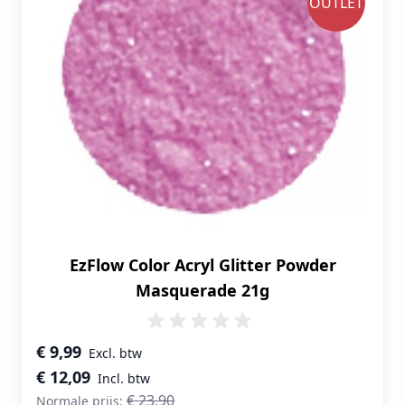
OUTLET
EzFlow Color Acryl Glitter Powder
Masquerade 21g
Speciale prijs
€ 9,99
€ 12,09
€ 23,90
Normale prijs: