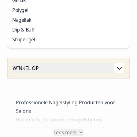
Gellak
Polygel
Nagellak
Dip & Buff
Striper gel
WINKEL OP
Professionele Nagelstyling Producten voor
Salons
Welkom bij de grootste
nagelstyling
collectie van België en Nederland! Met meer
Lees meer
dan 2500+ producten bieden wij alles voor