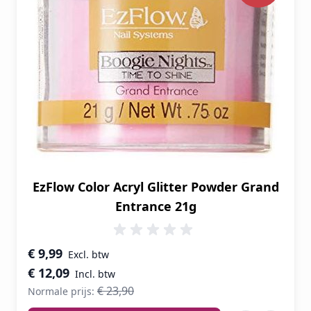
EzFlow Color Acryl Glitter Powder Grand
Entrance 21g
Speciale prijs
€ 9,99
€ 12,09
€ 23,90
Normale prijs: