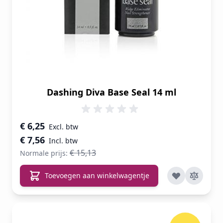
Dashing Diva Base Seal 14 ml
Speciale prijs
€ 6,25
€ 7,56
€ 15,13
Normale prijs:
Toevoegen aan winkelwagentje