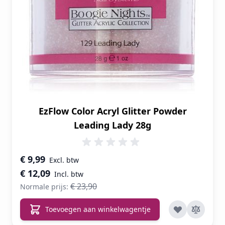
EzFlow Color Acryl Glitter Powder
Leading Lady 28g
Speciale prijs
€ 9,99
€ 12,09
€ 23,90
Normale prijs:
Toevoegen aan winkelwagentje