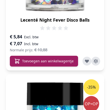
Lecenté Night Fever Disco Balls
Speciale prijs
€ 5,84
€ 7,07
€ 10,88
Normale prijs:
Toevoegen aan winkelwagentje
-35%
OP=OP