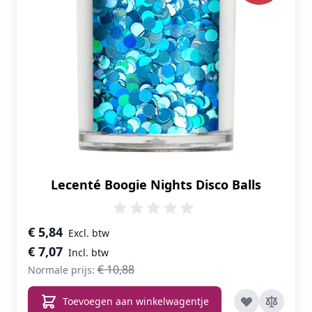
Lecenté Boogie Nights Disco Balls
Speciale prijs
€ 5,84
€ 7,07
€ 10,88
Normale prijs:
Toevoegen aan winkelwagentje