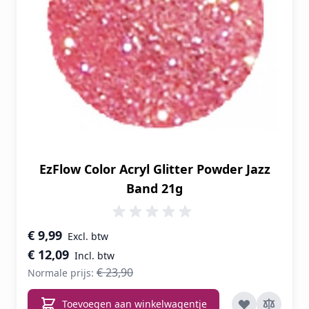
EzFlow Color Acryl Glitter Powder Jazz
Band 21g
Speciale prijs
€ 9,99
€ 12,09
€ 23,90
Normale prijs:
Toevoegen aan winkelwagentje