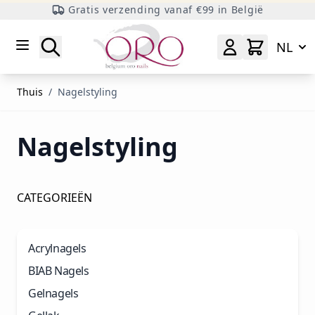
Gratis verzending vanaf €99 in België
Ga naar inhoud
Zoeken
NL
Thuis
/
Nagelstyling
Nagelstyling
CATEGORIEËN
Acrylnagels
BIAB Nagels
Gelnagels