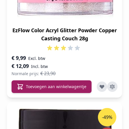
EzFlow Color Acryl Glitter Powder Copper
Casting Couch 28g
Speciale prijs
€ 9,99
€ 12,09
€ 23,90
Normale prijs:
Toevoegen aan winkelwagentje
-49%