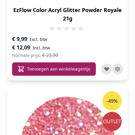
EzFlow Color Acryl Glitter Powder Royale
21g
Speciale prijs
€ 9,99
€ 12,09
€ 23,90
Normale prijs:
Toevoegen aan winkelwagentje
-49%
OUTLET