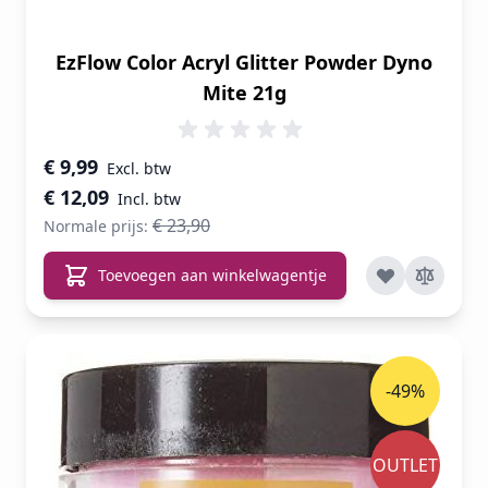
EzFlow Color Acryl Glitter Powder Dyno
Mite 21g
Speciale prijs
€ 9,99
€ 12,09
€ 23,90
Normale prijs:
Toevoegen aan winkelwagentje
-49%
OUTLET