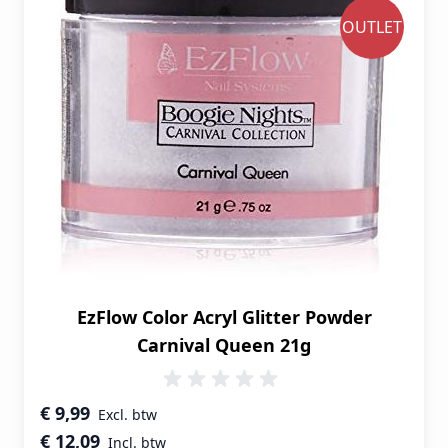
OUTLET
EzFlow Color Acryl Glitter Powder
Carnival Queen 21g
Speciale prijs
€ 9,99
€ 12,09