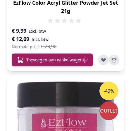
EzFlow Color Acryl Glitter Powder Jet Set
21g
Speciale prijs
€ 9,99
€ 12,09
€ 23,90
Normale prijs:
Toevoegen aan winkelwagentje
-49%
OUTLET