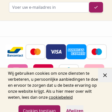
E-mailadres
Wij gebruiken cookies om onze diensten te
verbeteren, u persoonlijke aanbiedingen te doen
en ervoor te zorgen dat u de beste ervaring op
onze website krijgt. Als u hier meer over wilt
weten, lees dan onze
cookiebeleid
© 2026 Belgium Oro Nails.
Nijverheidsstraat 72, Unit 15,
2160 Wommelgem, België tel.+32 3 225 04 04
info@oronails.be BTW: BE0471151071
Cookies toestaan
Afwijzen