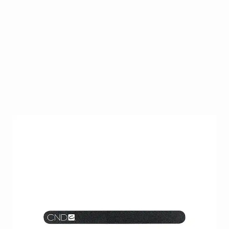
De CND Kanga Vijl 240/240 is een professionele
nagelvijl met fijne grit, speciaal ontwikkeld voor het
veilig vijlen en verfijnen van natuurlijke nagels.
Ideaal voor een zachte en gecontroleerde
afwerking.
Op voorraad