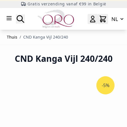
Gratis verzending vanaf €99 in België
Ga naar inhoud
Zoeken
NL
Thuis
/
CND Kanga Vijl 240/240
CND Kanga Vijl 240/240
-5%