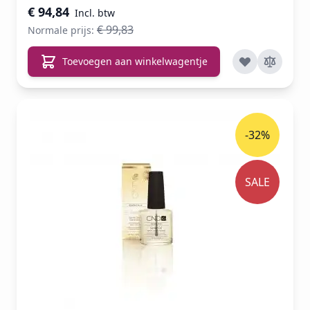
€ 94,84
€ 99,83
Normale prijs:
Toevoegen aan winkelwagentje
-32%
SALE