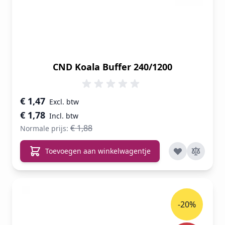
CND Koala Buffer 240/1200
Speciale prijs
€ 1,47
€ 1,78
€ 1,88
Normale prijs:
Toevoegen aan winkelwagentje
-20%