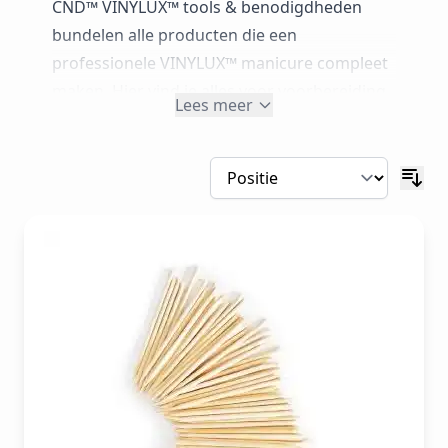
CND™ VINYLUX™ tools & benodigdheden
bundelen alle producten die een
professionele VINYLUX™ manicure compleet
maken. Hier vind je alles voor voorbereiding,
Lees meer
vijlen, bufferen,
nagelriemverzorging
,
droogsprays en het nabehandelen van CND™
VINYLUX™ long wear nagellak. Ideaal voor
nagelstylisten, salons en beautyprofessionals
in België en Nederland die efficiënt en
technisch correct willen werken, met
comfortabele, perfect afgewerkte resultaten
voor elke klant.