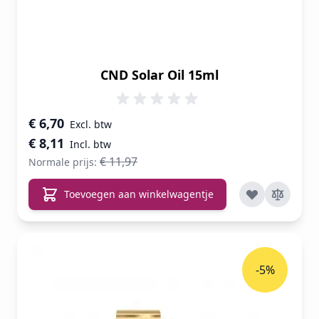
CND Solar Oil 15ml
Speciale prijs
€ 6,70
€ 8,11
€ 11,97
Normale prijs:
Toevoegen aan winkelwagentje
-5%