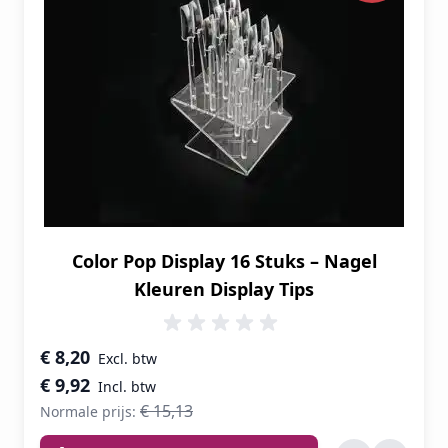
Color Pop Display 16 Stuks – Nagel
Kleuren Display Tips
Speciale prijs
€ 8,20
€ 9,92
€ 15,13
Normale prijs: