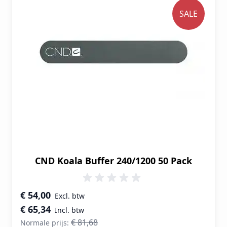
SALE
CND Koala Buffer 240/1200 50 Pack
Speciale prijs
€ 54,00
€ 65,34
€ 81,68
Normale prijs: