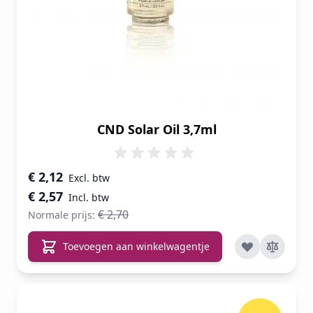
CND Solar Oil 3,7ml
Speciale prijs
€ 2,12
€ 2,57
€ 2,70
Normale prijs:
Toevoegen aan winkelwagentje