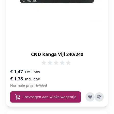
CND Kanga Vijl 240/240
Speciale prijs
€ 1,47
€ 1,78
€ 1,88
Normale prijs:
Toevoegen aan winkelwagentje