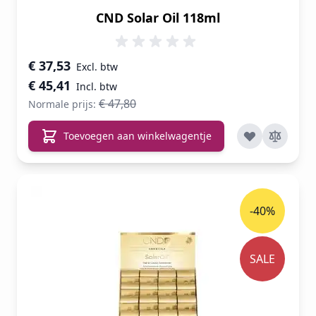
CND Solar Oil 118ml
Speciale prijs
€ 37,53
€ 45,41
€ 47,80
Normale prijs:
Toevoegen aan winkelwagentje
-40%
SALE