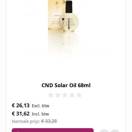
CND Solar Oil 68ml
Speciale prijs
€ 26,13
€ 31,62
€ 33,28
Normale prijs: