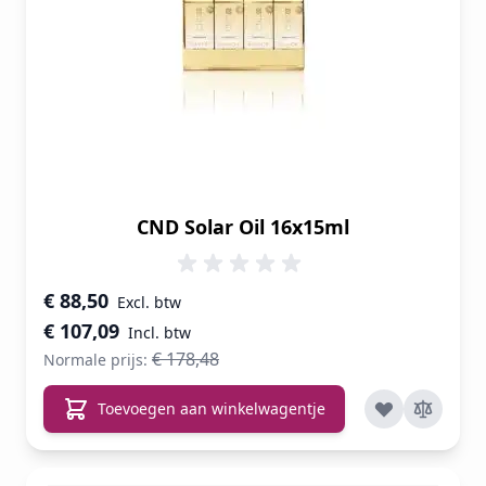
CND Solar Oil 16x15ml
Speciale prijs
€ 88,50
€ 107,09
€ 178,48
Normale prijs:
Toevoegen aan winkelwagentje