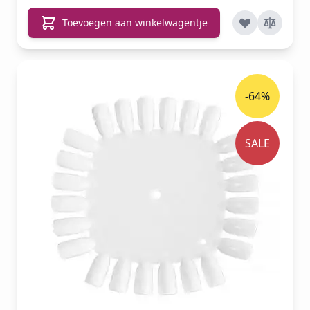
Toevoegen aan winkelwagentje
-64%
SALE