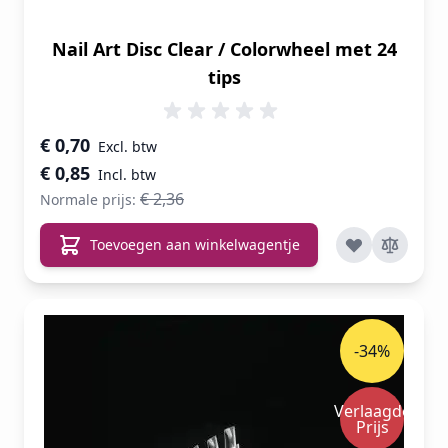
Nail Art Disc Clear / Colorwheel met 24
tips
Speciale prijs
€ 0,70
€ 0,85
€ 2,36
Normale prijs:
Toevoegen aan winkelwagentje
-34%
Verlaagde
Prijs