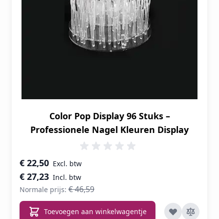
Color Pop Display 96 Stuks –
Professionele Nagel Kleuren Display
Speciale prijs
€ 22,50
€ 27,23
€ 46,59
Normale prijs:
Toevoegen aan winkelwagentje