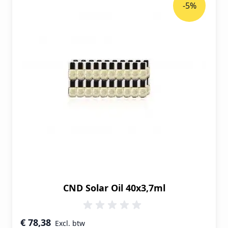
-5%
CND Solar Oil 40x3,7ml
Speciale prijs
€ 78,38