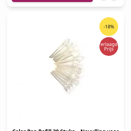
-18%
Verlaagde
Prijs