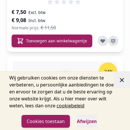
Speciale prijs
€ 7,50
€ 9,08
€ 11,50
Normale prijs:
Toevoegen aan winkelwagentje
-34%
Wij gebruiken cookies om onze diensten te
verbeteren, u persoonlijke aanbiedingen te doen
Verlaagde
en ervoor te zorgen dat u de beste ervaring op
Prijs
onze website krijgt. Als u hier meer over wilt
weten, lees dan onze
cookiebeleid
Cookies toestaan
Afwijzen