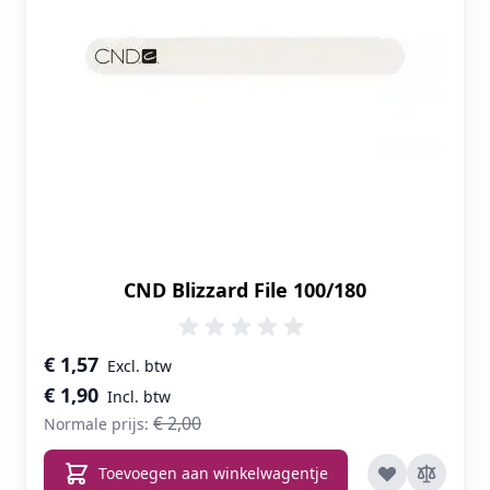
CND Blizzard File 100/180
Speciale prijs
€ 1,57
€ 1,90
€ 2,00
Normale prijs:
Toevoegen aan winkelwagentje