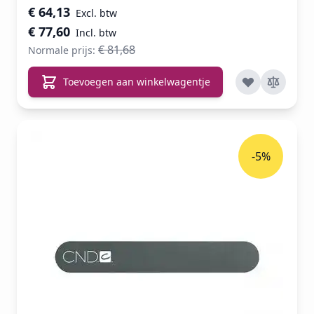
Speciale prijs
€ 64,13
€ 77,60
€ 81,68
Normale prijs:
Toevoegen aan winkelwagentje
-5%