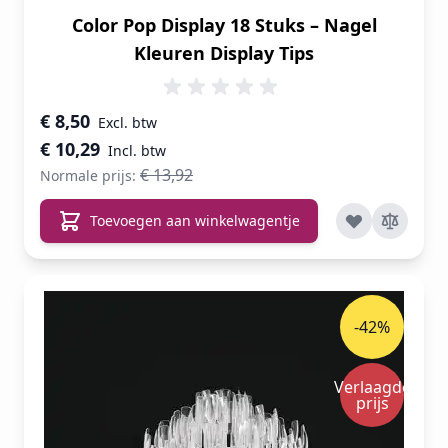
Color Pop Display 18 Stuks – Nagel
Kleuren Display Tips
Speciale prijs
€ 8,50
€ 10,29
€ 13,92
Normale prijs:
Toevoegen aan winkelwagentje
-42%
Verlaagde
prijs