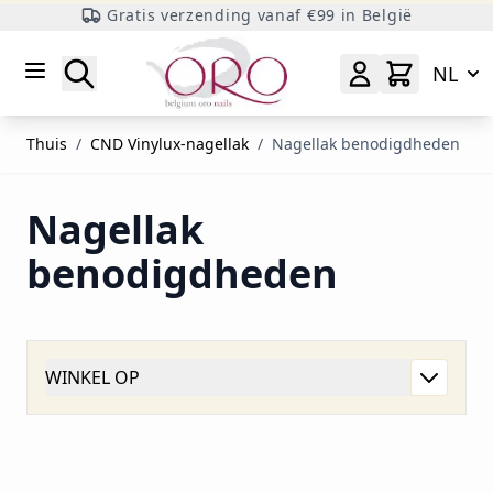
Gratis verzending vanaf €99 in België
Ga naar inhoud
Zoeken
NL
Thuis
/
CND Vinylux-nagellak
/
Nagellak benodigdheden
Nagellak
benodigdheden
WINKEL OP