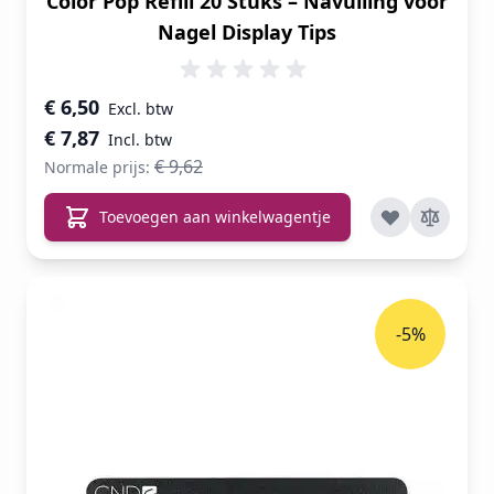
Color Pop Refill 20 Stuks – Navulling voor
Nagel Display Tips
Speciale prijs
€ 6,50
€ 7,87
€ 9,62
Normale prijs:
Toevoegen aan winkelwagentje
-5%