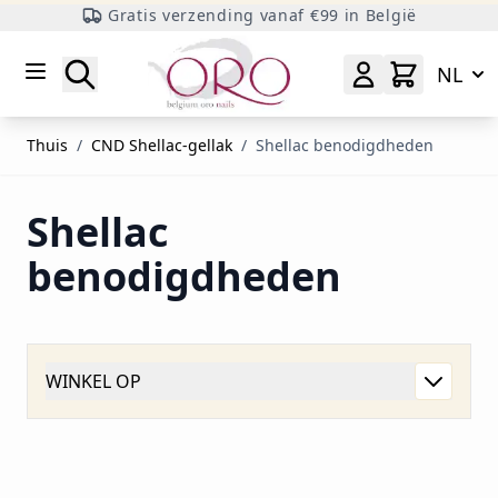
Gratis verzending vanaf €99 in België
Ga naar inhoud
Zoeken
NL
Thuis
/
CND Shellac-gellak
/
Shellac benodigdheden
Shellac
benodigdheden
WINKEL OP