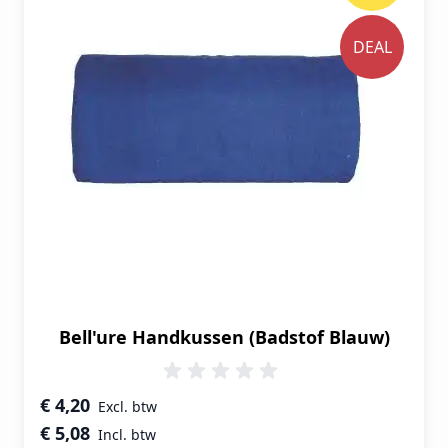
DEAL
Bell'ure Handkussen (Badstof Blauw)
Speciale prijs
€ 4,20
€ 5,08