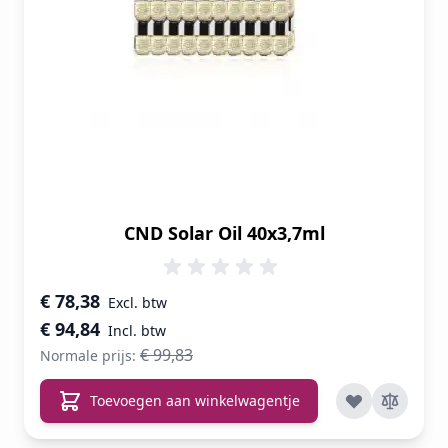
CND Solar Oil 40x3,7ml
Speciale prijs
€ 78,38
€ 94,84
€ 99,83
Normale prijs:
Toevoegen aan winkelwagentje