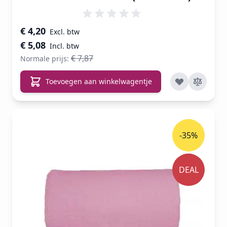
Speciale prijs
€ 4,20
€ 5,08
€ 7,87
Normale prijs:
Toevoegen aan winkelwagentje
-35%
DEAL