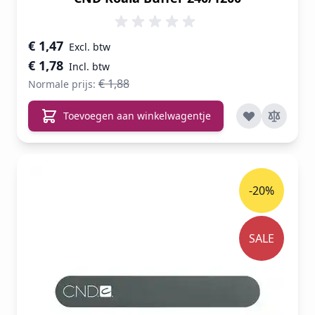
Speciale prijs
€ 1,47
€ 1,78
€ 1,88
Normale prijs:
Toevoegen aan winkelwagentje
-20%
SALE