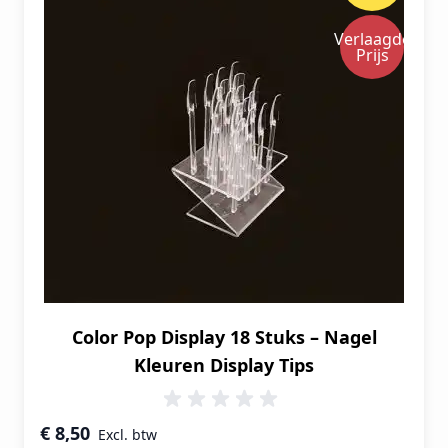
Verlaagde
Prijs
Color Pop Display 18 Stuks – Nagel
Kleuren Display Tips
Speciale prijs
€ 8,50