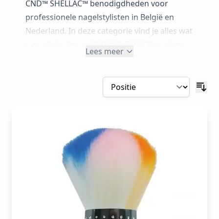
CND™ SHELLAC™ benodigdheden voor
professionele nagelstylisten in België en
Nederland. In deze categorie vind je alles wat
je nodig hebt om CND™ SHELLAC™ perfect
Lees meer
aan te brengen én veilig, schadevrij te
verwijderen: prep- en boosterproducten,
removers en wraps
, CND LED‑lampen,
vijlen,
buffers en
praktische tools & accessoires
voor in de salon. CNDShellac.be, Belgium Oro
Nails is jouw officiële CND™ verdeler en
groothandel, zodat je altijd werkt met
professionele producten volgens het officiële
CND™ systeem.