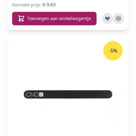
€ 9,62
Normale prijs:
Toevoegen aan winkelwagentje
-5%