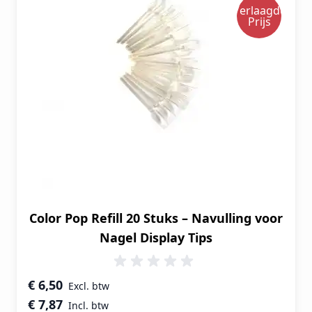
Verlaagde
Prijs
Color Pop Refill 20 Stuks – Navulling voor
Nagel Display Tips
Speciale prijs
€ 6,50
€ 7,87