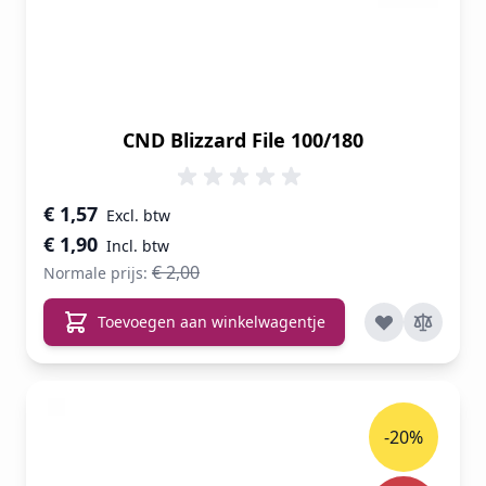
CND Blizzard File 100/180
Speciale prijs
€ 1,57
€ 1,90
€ 2,00
Normale prijs:
Toevoegen aan winkelwagentje
-20%