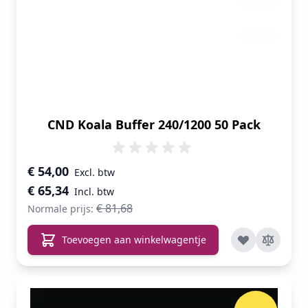
CND Koala Buffer 240/1200 50 Pack
Speciale prijs
€ 54,00
€ 65,34
€ 81,68
Normale prijs:
Toevoegen aan winkelwagentje