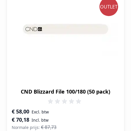
OUTLET
CND Blizzard File 100/180 (50 pack)
Speciale prijs
€ 58,00
€ 70,18
€ 87,73
Normale prijs: