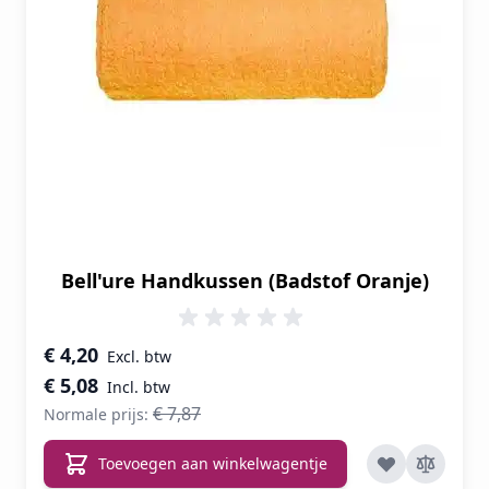
Bell'ure Handkussen (Badstof Oranje)
Speciale prijs
€ 4,20
€ 5,08
€ 7,87
Normale prijs:
Toevoegen aan winkelwagentje