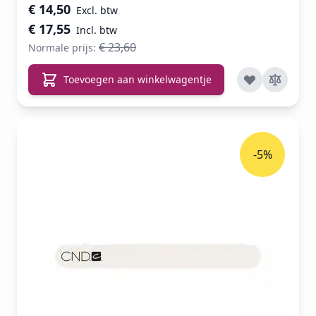
Speciale prijs
€ 14,50
€ 17,55
€ 23,60
Normale prijs:
Toevoegen aan winkelwagentje
-5%