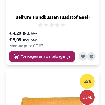
Bell'ure Handkussen (Badstof Geel)
Speciale prijs
€ 4,20
€ 5,08
€ 7,87
Normale prijs:
Toevoegen aan winkelwagentje
-35%
DEAL