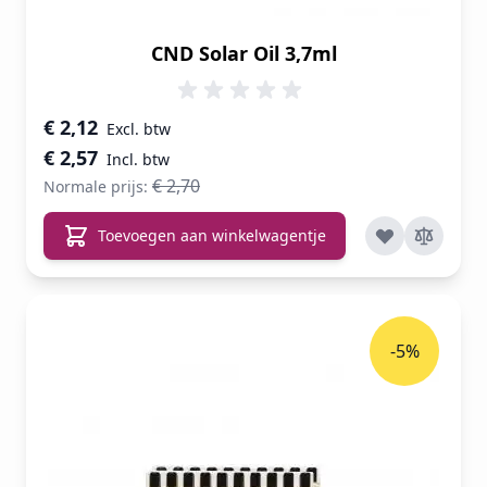
CND Solar Oil 3,7ml
Speciale prijs
€ 2,12
€ 2,57
€ 2,70
Normale prijs:
Toevoegen aan winkelwagentje
-5%