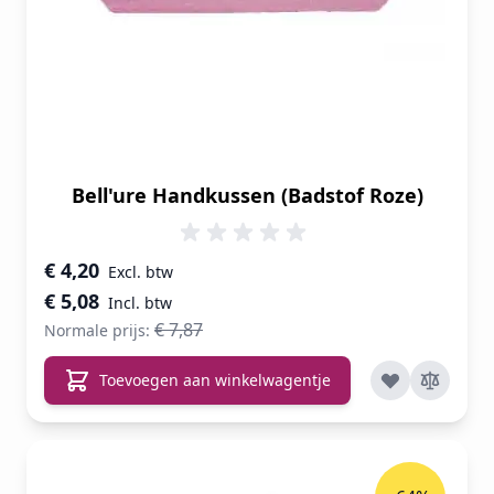
Bell'ure Handkussen (Badstof Roze)
Speciale prijs
€ 4,20
€ 5,08
€ 7,87
Normale prijs:
Toevoegen aan winkelwagentje