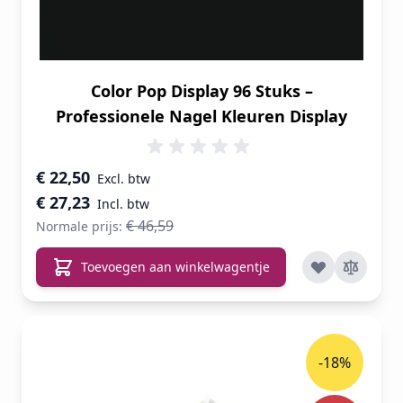
Color Pop Display 96 Stuks –
Professionele Nagel Kleuren Display
Speciale prijs
€ 22,50
€ 27,23
€ 46,59
Normale prijs:
Toevoegen aan winkelwagentje
-18%