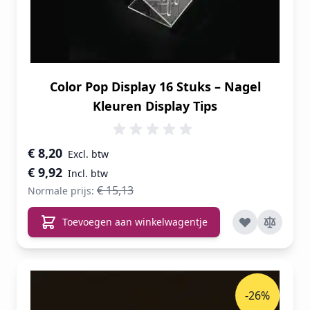
Color Pop Display 16 Stuks – Nagel
Kleuren Display Tips
Speciale prijs
€ 8,20
€ 9,92
€ 15,13
Normale prijs:
Toevoegen aan winkelwagentje
-26%