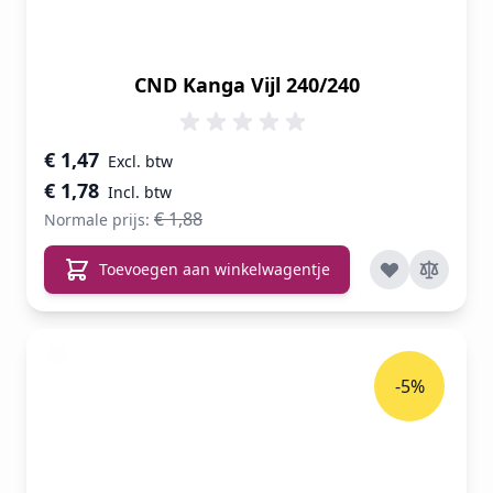
CND Kanga Vijl 240/240
Speciale prijs
€ 1,47
€ 1,78
€ 1,88
Normale prijs:
Toevoegen aan winkelwagentje
-5%