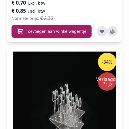
Speciale prijs
€ 0,70
€ 0,85
€ 2,36
Normale prijs:
Toevoegen aan winkelwagentje
-34%
Verlaagde
Prijs