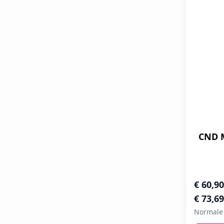
CND M
Speciale 
€ 60,90
€ 73,69
Normale 