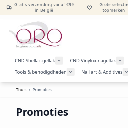
Gratis verzending vanaf €99
Grote selecti
in België
topmerken
Ga naar inhoud
CND Shellac-gellak
CND Vinylux-nagellak
Submenu voor categorie CND Sh
Sub
Tools & benodigdheden
Nail art & Additives
Submenu voor categorie 
Thuis
/
Promoties
Promoties