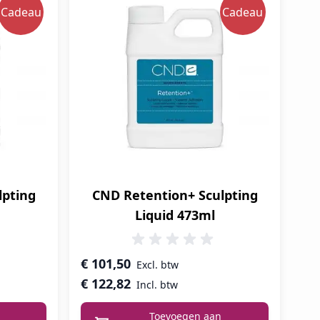
Cadeau
Cadeau
lpting
CND Retention+ Sculpting
Liquid 473ml
€ 101,50
€ 122,82
Toevoegen aan