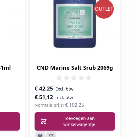
OUTLET
81ml
CND Marine Salt Srub 2069g
Speciale prijs
€ 42,25
€ 51,12
€ 102,25
Normale prijs:
Toevoegen aan
e
winkelwagentje