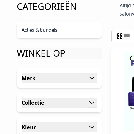
CATEGORIEËN
Altijd
salonv
Acties & bundels
WINKEL OP
Ga naar productlijst
Merk
filter
Collectie
filter
Kleur