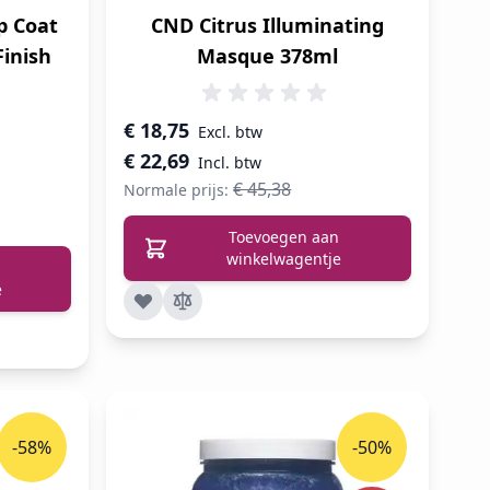
p Coat
CND Citrus Illuminating
Finish
Masque 378ml
Speciale prijs
€ 18,75
€ 22,69
€ 45,38
Normale prijs:
Toevoegen aan
winkelwagentje
e
-58%
-50%