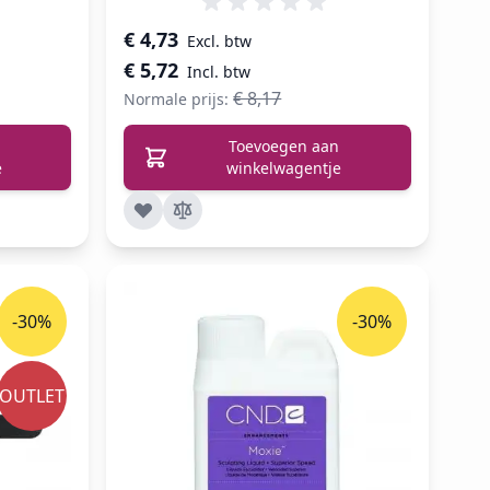
Speciale prijs
€ 4,73
€ 5,72
€ 8,17
Normale prijs:
Toevoegen aan
e
winkelwagentje
-30%
-30%
OUTLET