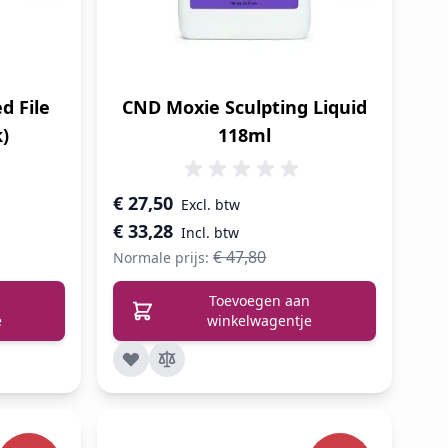
d File
CND Moxie Sculpting Liquid
k)
118ml
Speciale prijs
€ 27,50
€ 33,28
€ 47,80
Normale prijs:
Toevoegen aan
e
winkelwagentje