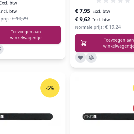
prijs
Speciale prijs
€ 7,95
€ 10,29
€ 9,62
prijs:
€ 19,24
Normale prijs:
Toevoegen aan
winkelwagentje
Toevoegen aan
winkelwagentj
-5%