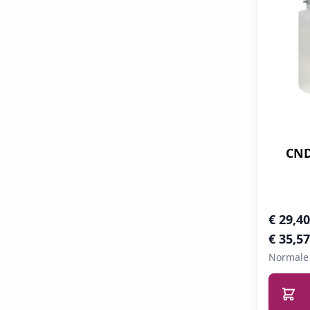
CND
Speciale 
€ 29,40
€ 35,57
Normale 