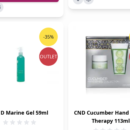
-35%
OUTLET
D Marine Gel 59ml
CND Cucumber Hand 
Therapy 113ml