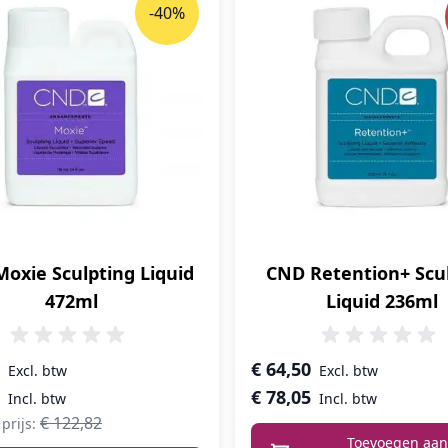
-40%
oxie Sculpting Liquid
CND Retention+ Scu
472ml
Liquid 236ml
prijs
€ 64,50
€ 78,05
€ 122,82
prijs:
Toevoegen aan