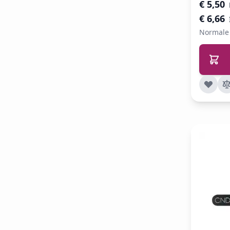
Speciale 
€ 5,50
€ 6,66
Normale 