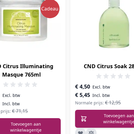
Cadeau
 Citrus Illuminating
CND Citrus Soak 2
Masque 765ml
Speciale prijs
€ 4,50
prijs
€ 5,45
€ 12,95
Normale prijs:
€ 71,15
prijs:
Toevoegen aan
winkelwagentj
Toevoegen aan
winkelwagentje