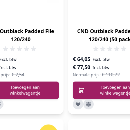
Outblack Padded File
CND Outblack Padde
120/240
120/240 (50 pac
prijs
Speciale prijs
€ 64,05
€ 77,50
€ 2,54
€ 110,72
prijs:
Normale prijs:
Toevoegen aan
Toevoegen aan
winkelwagentje
winkelwagentj