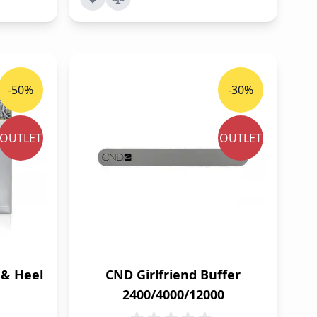
-50%
-30%
OUTLET
OUTLET
& Heel
CND Girlfriend Buffer
2400/4000/12000