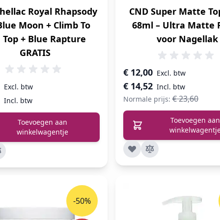
hellac Royal Rhapsody
CND Super Matte To
Blue Moon + Climb To
68ml – Ultra Matte 
 Top + Blue Rapture
voor Nagellak
GRATIS
Speciale prijs
€ 12,00
€ 14,52
€ 23,60
Normale prijs:
Toevoegen aan
Toevoegen aan
winkelwagentj
winkelwagentje
-50%