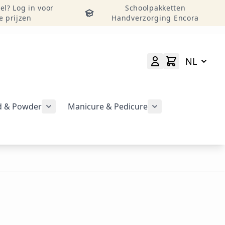
el? Log in voor
Schoolpakketten
e prijzen
Handverzorging Encora
NL
id & Powder
Manicure & Pedicure
rgeven
Submenu voor categorie CND Acryl – Liquid 
Submenu voor categorie CND Brisa Gel weergeven
Submenu voor cat
geven