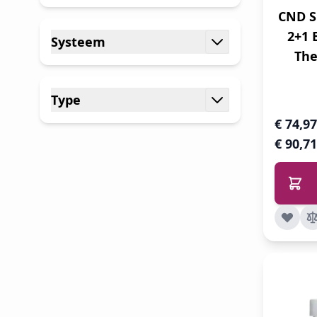
filter
CND S
2+1 
Systeem
The
filter
Type
filter
€ 74,97
€ 90,71