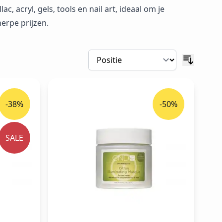
c, acryl, gels, tools en nail art, ideaal om je
erpe prijzen.
-38%
-50%
SALE