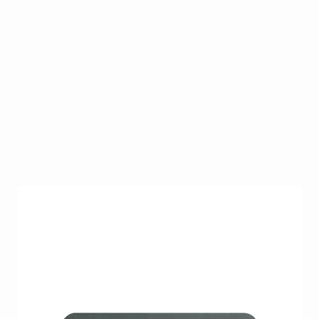
De CND Koala Buffer™ 240/1200 is een professionele
2-in-1 nagelbuffer voor het voorbereiden en
verfijnen van natuurlijke nagels en kunstnagels.
Ideaal voor een glad nageloppervlak en optimale
hechting van gellak of gel.