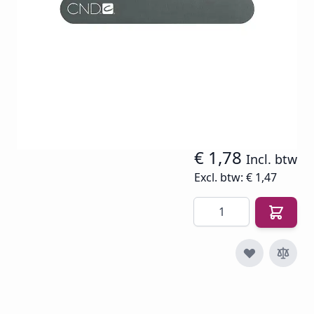
Op voorraad
SKU
CND-V-KO-BU1
€ 1,88
€ 1,47
€ 1,78
Incl. btw
Excl. btw:
€ 1,47
Aantal