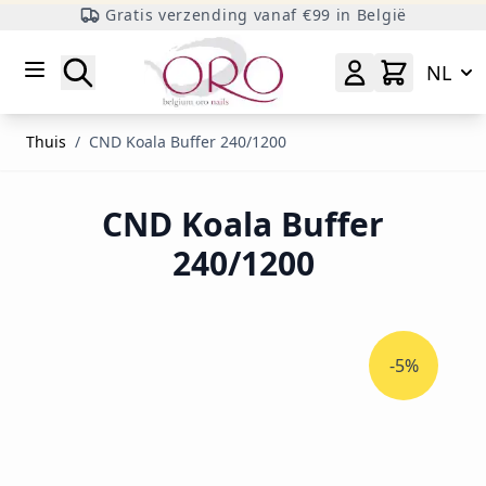
Gratis verzending vanaf €99 in België
Ga naar inhoud
Zoeken
NL
Thuis
/
CND Koala Buffer 240/1200
CND Koala Buffer
240/1200
-5%