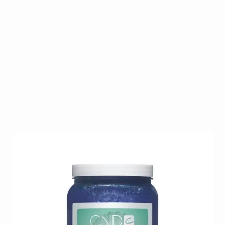
De CND Marine Salt Scrub 2069g is een
professionele exfoliërende zoutscrub die dode
huidcellen verwijdert en de huid zijdezacht maakt.
Ideaal voor manicure, pedicure en spa-
behandelingen.