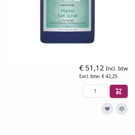
Op voorraad
SKU
CND-MA-SA-SC2069
€ 102,25
€ 42,25
€ 51,12
Incl. btw
Excl. btw:
€ 42,25
Aantal