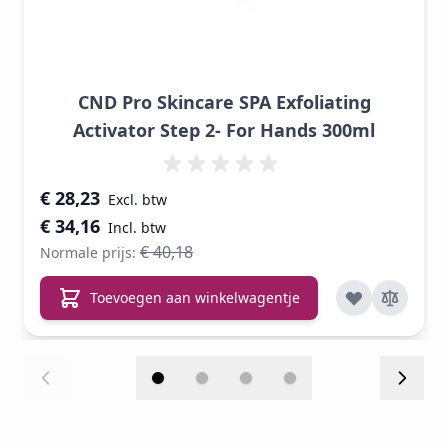
CND Pro Skincare SPA Exfoliating
Activator Step 2- For Hands 300ml
Speciale prijs
€ 28,23
€ 34,16
€ 40,18
Normale prijs:
Toevoegen aan winkelwagentje