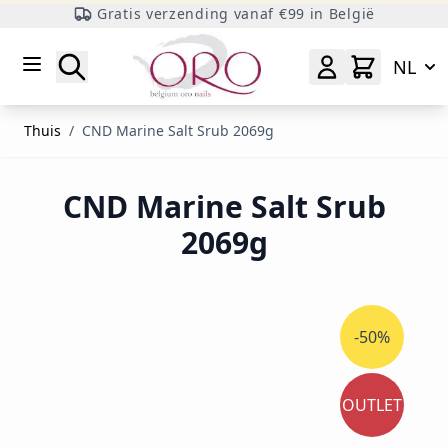
Gratis verzending vanaf €99 in België
Ga naar inhoud
Zoeken
NL
Thuis
/
CND Marine Salt Srub 2069g
CND Marine Salt Srub
2069g
-50%
OUTLET