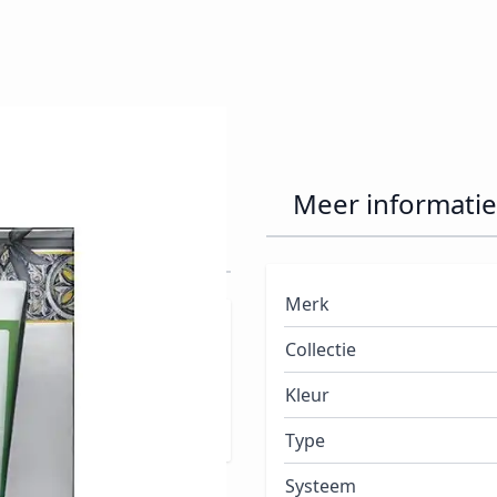
and & Heel
Meer informatie
Merk
racten, kamille en aloë
Collectie
 gebarsten huid.
Kleur
Type
Systeem