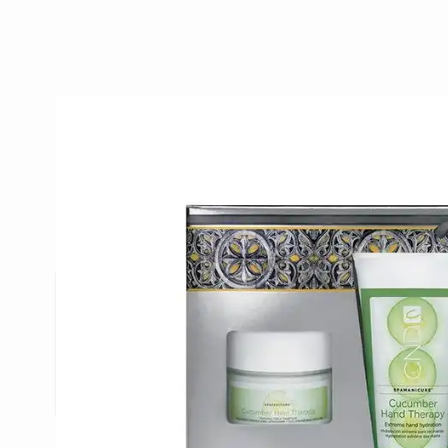
Beschrijving /
CND Cucumber H
Therapy 113ml
Een intensief voedende creme met komkommer ext
vera voor een intense hydratatie van de droge of
Documenten
Q&A voor CND Spa