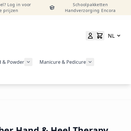
el? Log in voor
Schoolpakketten
e prijzen
Handverzorging Encora
NL
id & Powder
Manicure & Pedicure
rgeven
Submenu voor categorie CND Acryl – Liquid 
Submenu voor categorie CND Brisa Gel weergeven
Submenu voor cat
geven
er Hand & Heel Therapy