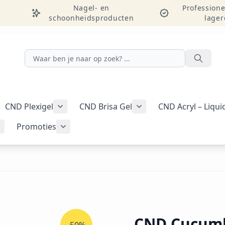
e
Nagel- en
Professione
schoonheidsproducten
lager
Zoeken
CND Plexigel
CND Brisa Gel
CND Acryl – Liqu
ellac-gellak weergeven
menu voor categorie CND Vinylux-nagellak weergeven
Submenu voor categorie CND Plexigel wee
Promoties
Tools & benodigdheden weergeven
Submenu voor categorie Nail art & Additives weergeven
Submenu voor categorie Promoties weer
CND Cucumb