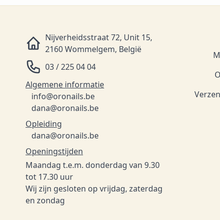
Nijverheidsstraat 72, Unit 15,
2160 Wommelgem, België
M
03 / 225 04 04
O
Algemene informatie
Verzen
info@oronails.be
dana@oronails.be
Opleiding
dana@oronails.be
Openingstijden
Maandag t.e.m. donderdag van 9.30
tot 17.30 uur
Wij zijn gesloten op vrijdag, zaterdag
en zondag