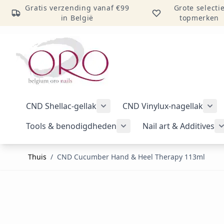
Gratis verzending vanaf €99
Grote selecti
in België
topmerken
Ga naar inhoud
CND Shellac-gellak
CND Vinylux-nagellak
Submenu voor categorie CND Sh
Sub
Tools & benodigdheden
Nail art & Additives
Submenu voor categorie 
Thuis
/
CND Cucumber Hand & Heel Therapy 113ml