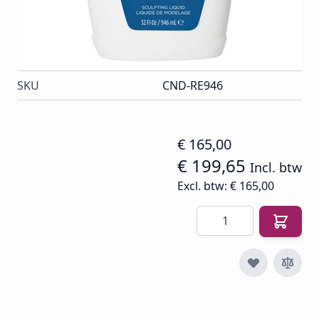
en consistent resultaat eisen bij intensief
acrylgebruik.
Op voorraad
SKU
CND-RE946
€ 165,00
€ 199,65
Incl. btw
Excl. btw:
€ 165,00
Aantal