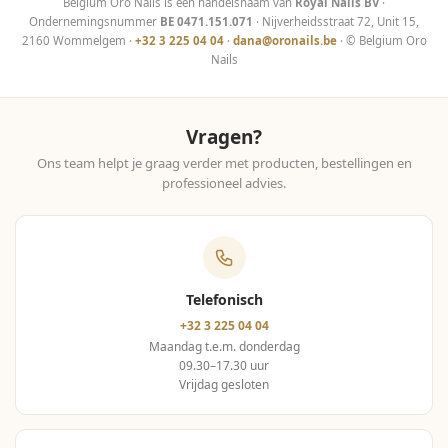
Belgium Oro Nails is een handelsnaam van
Royal Nails BV
·
Ondernemingsnummer
BE 0471.151.071
· Nijverheidsstraat 72, Unit 15,
2160 Wommelgem ·
+32 3 225 04 04
·
dana@oronails.be
· © Belgium Oro
Nails
Vragen?
Ons team helpt je graag verder met producten, bestellingen en
professioneel advies.
Telefonisch
+32 3 225 04 04
Maandag t.e.m. donderdag
09.30–17.30 uur
Vrijdag gesloten