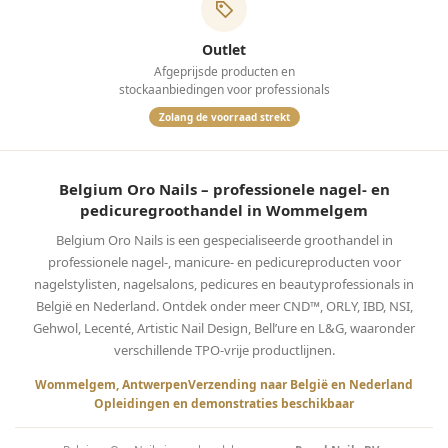
Outlet
Afgeprijsde producten en
stockaanbiedingen voor professionals
Zolang de voorraad strekt
Belgium Oro Nails – professionele nagel- en
pedicuregroothandel in Wommelgem
Belgium Oro Nails is een gespecialiseerde groothandel in
professionele nagel-, manicure- en pedicureproducten voor
nagelstylisten, nagelsalons, pedicures en beautyprofessionals in
België en Nederland. Ontdek onder meer CND™, ORLY, IBD, NSI,
Gehwol, Lecenté, Artistic Nail Design, Bell’ure en L&G, waaronder
verschillende TPO-vrije productlijnen.
Wommelgem, Antwerpen
Verzending naar België en Nederland
Opleidingen en demonstraties beschikbaar