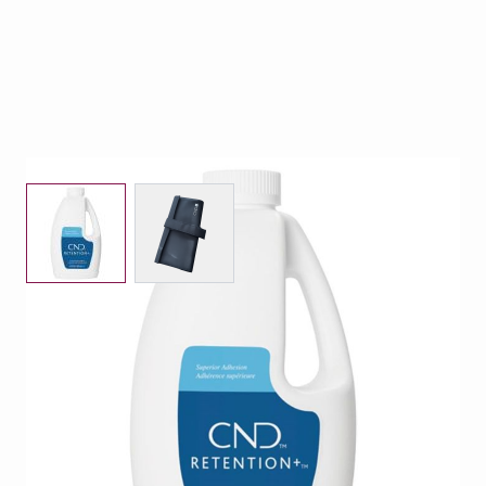
View larger image
View larger image
CND Retention+ Sculpting Liquid 946 ml met GRATIS
CND Blush Pink Sheer 22 g, Intense Sheer Opaque
22 g, Pure White Opaque 22 g, een CND
penselenetui en een pipet (t.w.v. €73,00). Ontwikkeld
voor nagelstylisten die maximale hechting, controle