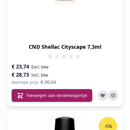
CND Shellac Cityscape 7,3ml
Speciale prijs
€ 23,74
€ 28,73
€ 30,24
Normale prijs:
Toevoegen aan winkelwagentje
-5%