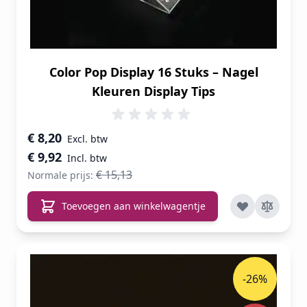
Color Pop Display 16 Stuks – Nagel
Kleuren Display Tips
Speciale prijs
€ 8,20
€ 9,92
€ 15,13
Normale prijs:
Toevoegen aan winkelwagentje
-26%