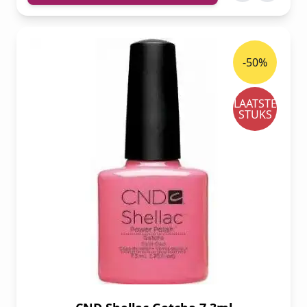
-50%
LAATSTE
STUKS