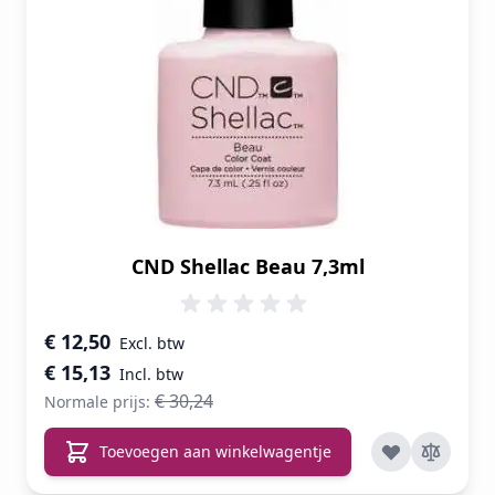
CND Shellac Beau 7,3ml
Speciale prijs
€ 12,50
€ 15,13
€ 30,24
Normale prijs:
Toevoegen aan winkelwagentje