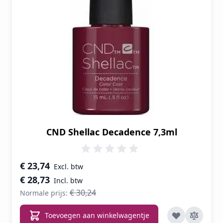
CND Shellac Decadence 7,3ml
Speciale prijs
€ 23,74
€ 28,73
€ 30,24
Normale prijs:
Toevoegen aan winkelwagentje