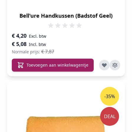
Bell'ure Handkussen (Badstof Geel)
Speciale prijs
€ 4,20
€ 5,08
€ 7,87
Normale prijs:
Toevoegen aan winkelwagentje
-35%
DEAL