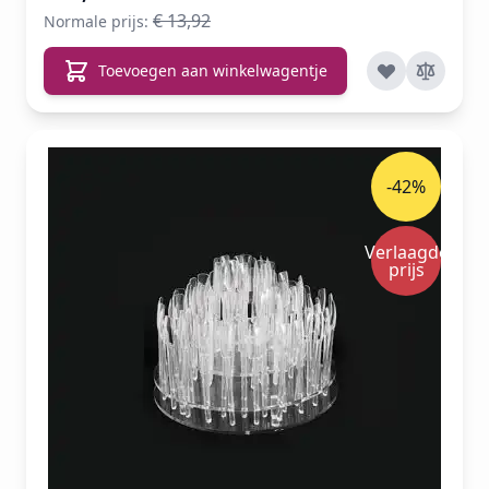
€ 13,92
Normale prijs:
Toevoegen aan winkelwagentje
-42%
Verlaagde
prijs