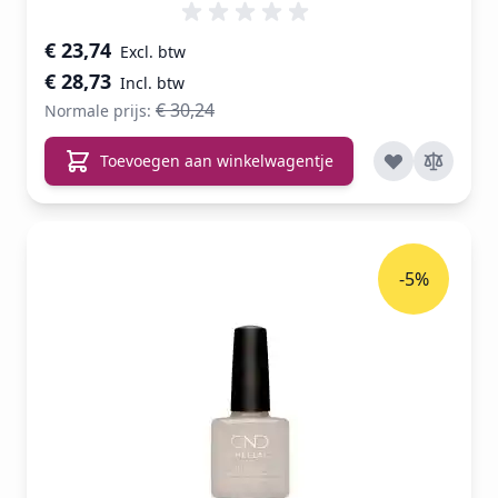
Speciale prijs
€ 23,74
€ 28,73
€ 30,24
Normale prijs:
Toevoegen aan winkelwagentje
-5%