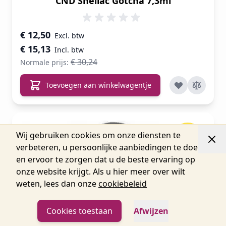
CND Shellac Gotcha 7,3ml
Speciale prijs
€ 12,50
€ 15,13
€ 30,24
Normale prijs:
Toevoegen aan winkelwagentje
Wij gebruiken cookies om onze diensten te
-5%
verbeteren, u persoonlijke aanbiedingen te doen
en ervoor te zorgen dat u de beste ervaring op
onze website krijgt. Als u hier meer over wilt
weten, lees dan onze
cookiebeleid
Cookies toestaan
Afwijzen