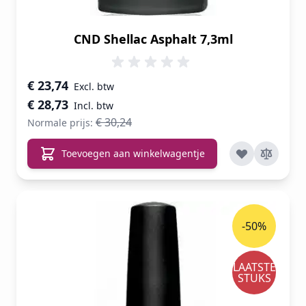
CND Shellac Asphalt 7,3ml
Speciale prijs
€ 23,74
€ 28,73
€ 30,24
Normale prijs:
Toevoegen aan winkelwagentje
-50%
LAATSTE
STUKS