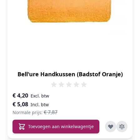
Bell'ure Handkussen (Badstof Oranje)
Speciale prijs
€ 4,20
€ 5,08
€ 7,87
Normale prijs:
Toevoegen aan winkelwagentje