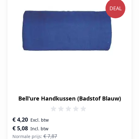
DEAL
Bell'ure Handkussen (Badstof Blauw)
Speciale prijs
€ 4,20
€ 5,08
€ 7,87
Normale prijs: