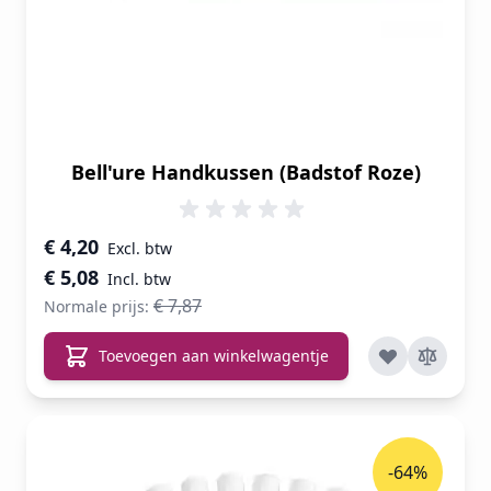
Bell'ure Handkussen (Badstof Roze)
Speciale prijs
€ 4,20
€ 5,08
€ 7,87
Normale prijs:
Toevoegen aan winkelwagentje
-64%