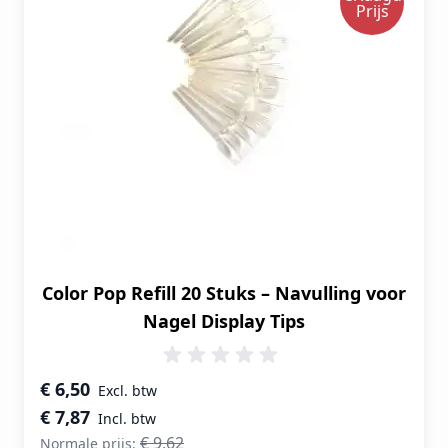
Prijs
Color Pop Refill 20 Stuks – Navulling voor
Nagel Display Tips
Speciale prijs
€ 6,50
€ 7,87
€ 9,62
Normale prijs: