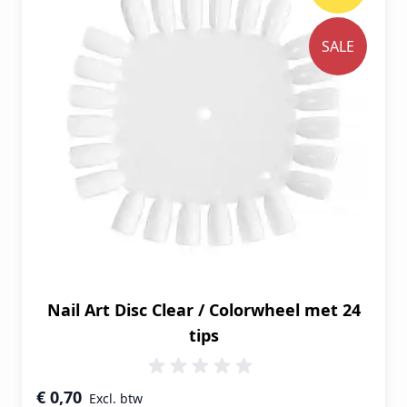
SALE
Nail Art Disc Clear / Colorwheel met 24
tips
Speciale prijs
€ 0,70