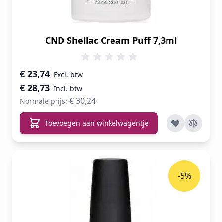
CND Shellac Cream Puff 7,3ml
Speciale prijs
€ 23,74
€ 28,73
€ 30,24
Normale prijs:
Toevoegen aan winkelwagentje
-5%