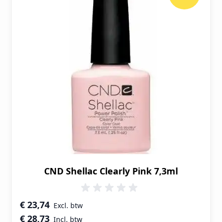
CND Shellac Clearly Pink 7,3ml
Speciale prijs
€ 23,74
€ 28,73