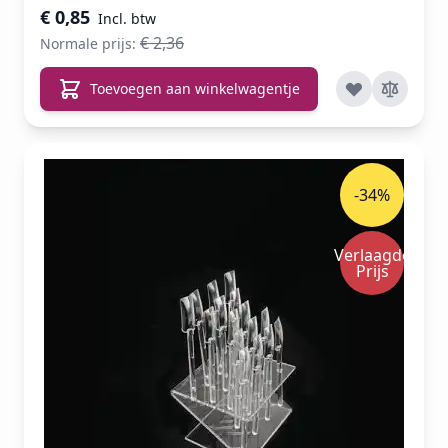
€ 0,85
€ 2,36
Normale prijs:
Toevoegen aan winkelwagentje
-34%
Verlaagde
Prijs