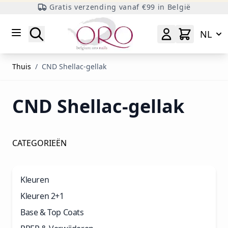
Gratis verzending vanaf €99 in België
Ga naar inhoud
Zoeken
NL
Thuis
/
CND Shellac-gellak
CND Shellac-gellak
CATEGORIEËN
Kleuren
Kleuren 2+1
Base & Top Coats