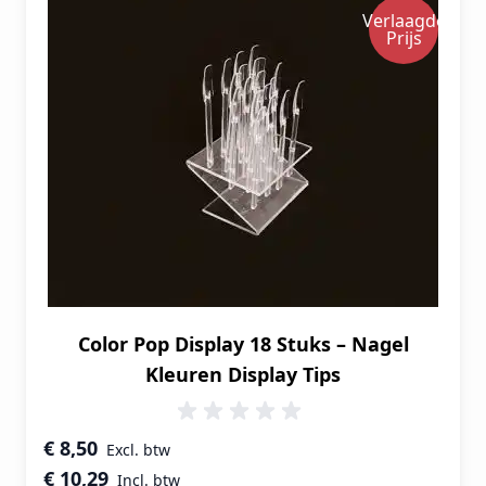
Verlaagde
Prijs
Color Pop Display 18 Stuks – Nagel
Kleuren Display Tips
Speciale prijs
€ 8,50
€ 10,29