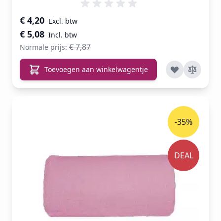
Speciale prijs
€ 4,20
€ 5,08
€ 7,87
Normale prijs:
Toevoegen aan winkelwagentje
-35%
DEAL