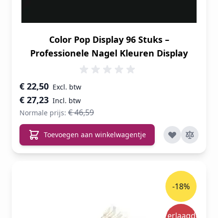
Color Pop Display 96 Stuks –
Professionele Nagel Kleuren Display
Speciale prijs
€ 22,50
€ 27,23
€ 46,59
Normale prijs:
Toevoegen aan winkelwagentje
-18%
Verlaagde