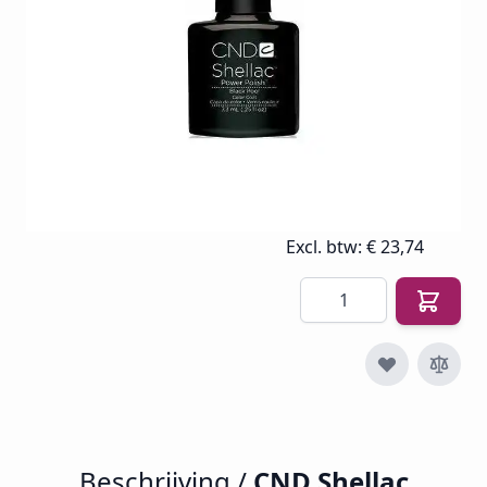
Op voorraad
SKU
CND-SHEL-BLK-PO
€ 30,24
€ 23,74
€ 28,73
Incl. btw
Excl. btw:
€ 23,74
Aantal
Beschrijving /
CND Shellac