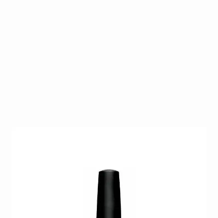
CND Shellac Black Pool is HEMA & TPO vrij!!! Intens
zwarte crème Krachtige volledig dekkende zwarte
gellak voor rock-chic looks. HEMA-vrij, 14+ dagen
glans.