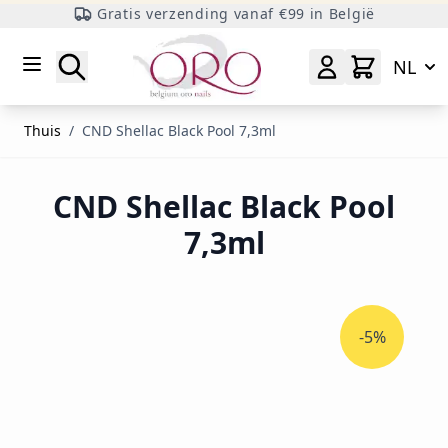
Gratis verzending vanaf €99 in België
Ga naar inhoud
Zoeken
NL
Thuis
/
CND Shellac Black Pool 7,3ml
CND Shellac Black Pool
7,3ml
-5%