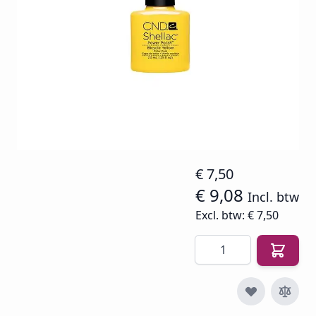
strakke salonfinish. Nu -70% (zolang voorraad
strekt) + snelle levering in BE/NL.
Op voorraad
SKU
CND-SHEL-BI-YE
€ 30,24
€ 7,50
€ 9,08
Incl. btw
Excl. btw:
€ 7,50
Aantal