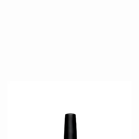
CND Shellac Bicycle Yellow 7,3 ml is een helder
zonnig geel (kanariegeel) dat meteen een frisse
“summer nails” look geeft. Perfect voor lente- en
zomerlooks 2026, accentnagels of opvallende full
color sets. Uitharden onder UV/LED voor een