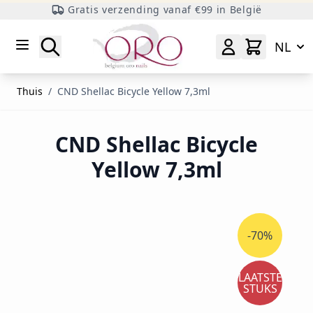
Gratis verzending vanaf €99 in België
Ga naar inhoud
Zoeken
NL
Thuis
/
CND Shellac Bicycle Yellow 7,3ml
CND Shellac Bicycle
Yellow 7,3ml
-70%
LAATSTE
STUKS