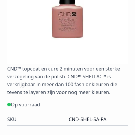
CND™ Nourishing Remover zonder te soaken of te
vijlen op de natuurlijke nagel! Breng als eerste de
CND™ SHELLAC™ basecoat aan en cure 10 seconden
in de CND™ UV lamp. Breng vervolgens een laag
CND™ SHELLAC™ colorcoat aan en cure 2 minuten.
Breng naar keuze nog een tweede en eventueel
derde laag colorcoat aan en cure elke laag opnieuw
in de CND™ UV lamp. Eindig met de hoogglans
CND™ topcoat en cure 2 minuten voor een sterke
verzegeling van de polish. CND™ SHELLAC™ is
verkrijgbaar in meer dan 100 fashionkleuren die
tevens te layeren zijn voor nog meer kleuren.
Op voorraad
SKU
CND-SHEL-SA-PA