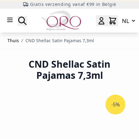
Gratis verzending vanaf €99 in België
Ga naar inhoud
Zoeken
NL
Thuis
/
CND Shellac Satin Pajamas 7,3ml
CND Shellac Satin
Pajamas 7,3ml
-5%