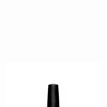
CND™ SHELLAC™ brand 14+ day nail color is dé
innovatie van CND™. CND™ SHELLAC™ is een UV-
cured polish die ruim twee weken lang een prachtig,
sterk en kwalitatief resultaat biedt. CND™ SHELLAC™
wordt eenvoudig verwijdert in 8 minuten met de