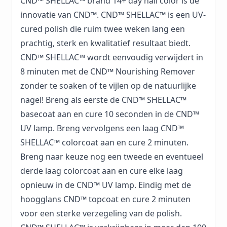
CND™ SHELLAC™ brand 14+ day nail color is dé
innovatie van CND™. CND™ SHELLAC™ is een UV-
cured polish die ruim twee weken lang een
prachtig, sterk en kwalitatief resultaat biedt.
CND™ SHELLAC™ wordt eenvoudig verwijdert in
8 minuten met de CND™ Nourishing Remover
zonder te soaken of te vijlen op de natuurlijke
nagel! Breng als eerste de CND™ SHELLAC™
basecoat aan en cure 10 seconden in de CND™
UV lamp. Breng vervolgens een laag CND™
SHELLAC™ colorcoat aan en cure 2 minuten.
Breng naar keuze nog een tweede en eventueel
derde laag colorcoat aan en cure elke laag
opnieuw in de CND™ UV lamp. Eindig met de
hoogglans CND™ topcoat en cure 2 minuten
voor een sterke verzegeling van de polish.