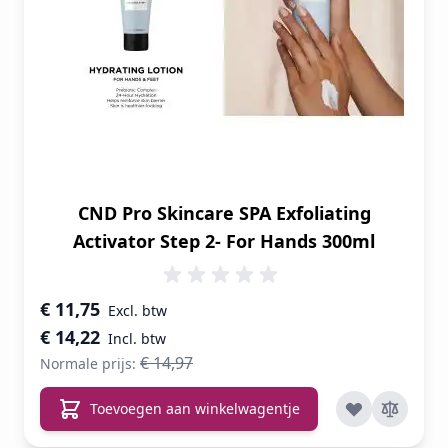
CND Pro Skincare SPA Exfoliating
Activator Step 2- For Hands 300ml
Speciale prijs
€ 11,75
€ 14,22
€ 14,97
Normale prijs:
Toevoegen aan winkelwagentje