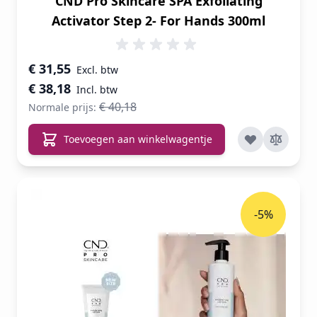
CND Pro Skincare SPA Exfoliating
Activator Step 2- For Hands 300ml
Speciale prijs
€ 31,55
€ 38,18
€ 40,18
Normale prijs:
Toevoegen aan winkelwagentje
-5%