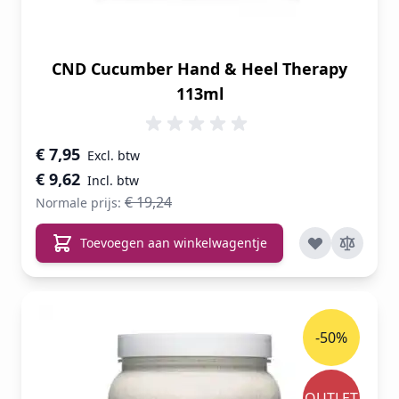
CND Cucumber Hand & Heel Therapy
113ml
Speciale prijs
€ 7,95
€ 9,62
€ 19,24
Normale prijs:
Toevoegen aan winkelwagentje
-50%
OUTLET