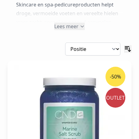
Skincare en spa‑pedicureproducten helpt
droge, vermoeide voeten en vereelte hielen
weer zacht, soepel en gezond aanvoelen.
Lees meer
Met mineraalbaden, exfoliërende scrubs,
callusverzachters en intens hydraterende
treatments met prebiotic complex geef je in
je salon een luxe pedicure die de huid
zichtbaar verzacht en langdurig hydrateert.
-50%
OUTLET