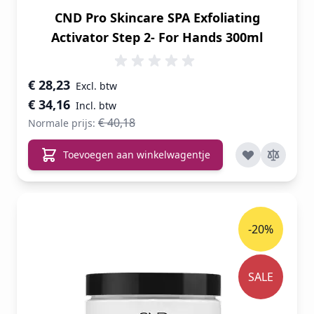
CND Pro Skincare SPA Exfoliating
Activator Step 2- For Hands 300ml
Speciale prijs
€ 28,23
€ 34,16
€ 40,18
Normale prijs:
Toevoegen aan winkelwagentje
-20%
SALE