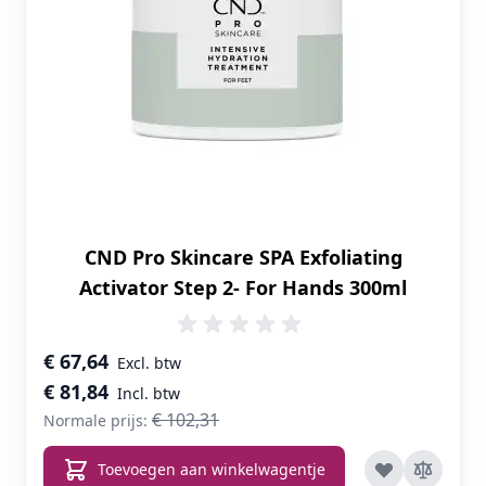
CND Pro Skincare SPA Exfoliating
Activator Step 2- For Hands 300ml
Speciale prijs
€ 67,64
€ 81,84
€ 102,31
Normale prijs:
Toevoegen aan winkelwagentje