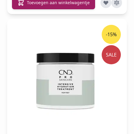
Toevoegen aan winkelwagentje
-15%
SALE