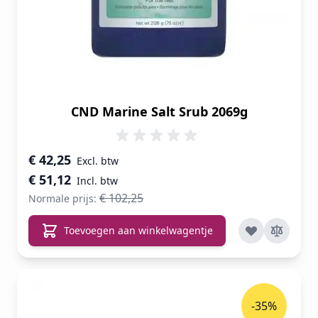
CND Marine Salt Srub 2069g
Speciale prijs
€ 42,25
€ 51,12
€ 102,25
Normale prijs:
Toevoegen aan winkelwagentje
-35%