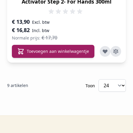
Activator Step 2- For Hands 300ml
Speciale prijs
€ 13,90
€ 16,82
€ 17,70
Normale prijs:
Toevoegen aan winkelwagentje
9
artikelen
Toon