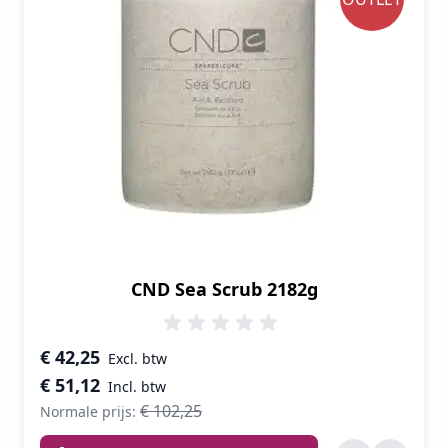
CND Sea Scrub 2182g
Speciale prijs
€ 42,25
€ 51,12
€ 102,25
Normale prijs: