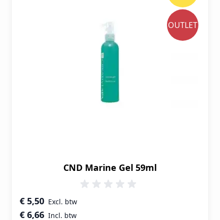
OUTLET
CND Marine Gel 59ml
Speciale prijs
€ 5,50
€ 6,66