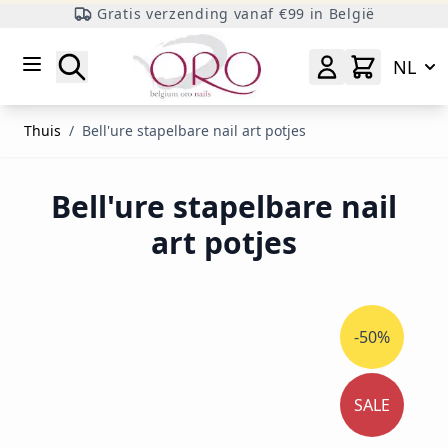
Gratis verzending vanaf €99 in België
Ga naar inhoud
Zoeken
NL
Thuis
/
Bell'ure stapelbare nail art potjes
Bell'ure stapelbare nail
art potjes
-50%
SALE