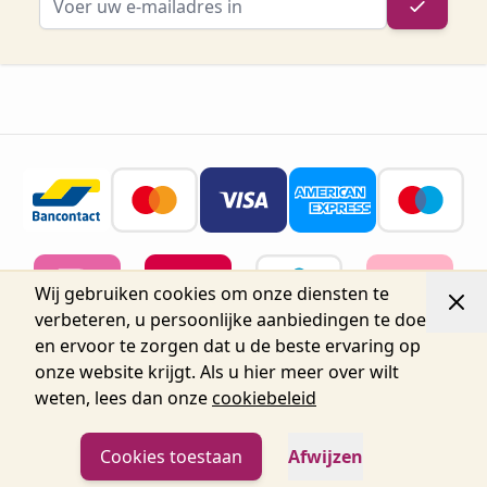
Wij gebruiken cookies om onze diensten te
verbeteren, u persoonlijke aanbiedingen te doen
en ervoor te zorgen dat u de beste ervaring op
onze website krijgt. Als u hier meer over wilt
weten, lees dan onze
cookiebeleid
© 2026 Belgium Oro Nails.
Nijverheidsstraat 72, Unit 15,
2160 Wommelgem, België tel.+32 3 225 04 04
info@oronails.be BTW: BE0471151071
Cookies toestaan
Afwijzen