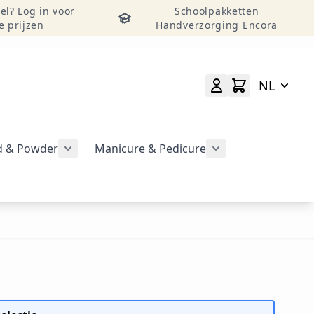
el? Log in voor
Schoolpakketten
e prijzen
Handverzorging Encora
NL
id & Powder
Manicure & Pedicure
rgeven
Submenu voor categorie CND Acryl – Liquid 
Submenu voor categorie CND Brisa Gel weergeven
Submenu voor cat
geven