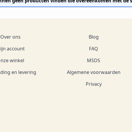
nen geen producten vinden die overeenkomen met de se
Over ons
Blog
ijn account
FAQ
nze winkel
MSDS
ding en levering
Algemene voorwaarden
Privacy