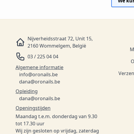
We kun
Nijverheidsstraat 72, Unit 15,
2160 Wommelgem, België
M
03 / 225 04 04
O
Algemene informatie
Verzen
info@oronails.be
dana@oronails.be
Opleiding
dana@oronails.be
Openingstijden
Maandag t.e.m. donderdag van 9.30
tot 17.30 uur
Wij zijn gesloten op vrijdag, zaterdag