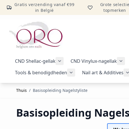
Gratis verzending vanaf €99
Grote selecti
in België
topmerken
Ga naar inhoud
CND Shellac-gellak
CND Vinylux-nagellak
Submenu voor categorie CND Sh
Sub
Tools & benodigdheden
Nail art & Additives
Submenu voor categorie 
Thuis
/
Basisopleiding Nagelstyliste
Basisopleiding Nagels