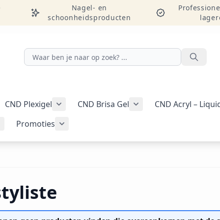
e
Nagel- en
Professione
schoonheidsproducten
lager
Zoeken
CND Plexigel
CND Brisa Gel
CND Acryl – Liqu
ellac-gellak weergeven
menu voor categorie CND Vinylux-nagellak weergeven
Submenu voor categorie CND Plexigel wee
Promoties
Tools & benodigdheden weergeven
Submenu voor categorie Nail art & Additives weergeven
Submenu voor categorie Promoties weer
tyliste