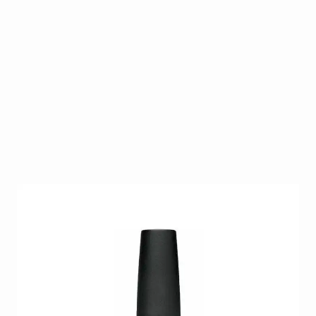
CND Vinylux Scarlet Letter Een romantische rode
kleur
Op voorraad