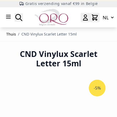
Gratis verzending vanaf €99 in België
Ga naar inhoud
Zoeken
NL
Thuis
/
CND Vinylux Scarlet Letter 15ml
CND Vinylux Scarlet
Letter 15ml
-5%