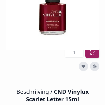
SKU
CND-VINYL-145
€ 14,94
€ 11,73
€ 14,19
Incl. btw
Excl. btw:
€ 11,73
Aantal
Beschrijving /
CND Vinylux
Scarlet Letter 15ml