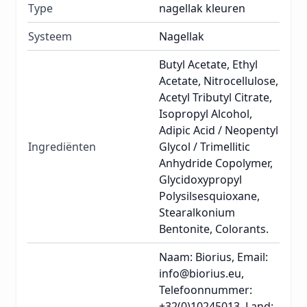
Type
nagellak kleuren
Systeem
Nagellak
Butyl Acetate, Ethyl
Acetate, Nitrocellulose,
Acetyl Tributyl Citrate,
Isopropyl Alcohol,
Adipic Acid / Neopentyl
Ingrediënten
Glycol / Trimellitic
Anhydride Copolymer,
Glycidoxypropyl
Polysilsesquioxane,
Stearalkonium
Bentonite, Colorants.
Naam: Biorius, Email:
info@biorius.eu,
Telefoonnummer:
+32(0)10245013, Land: