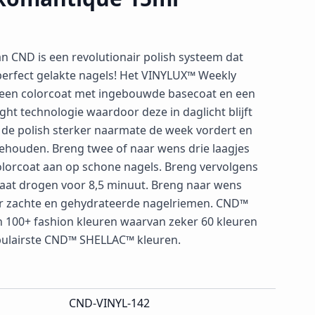
n CND is een revolutionair polish systeem dat
perfect gelakte nagels! Het VINYLUX™ Weekly
t een colorcoat met ingebouwde basecoat en een
ght technologie waardoor deze in daglicht blijft
 de polish sterker naarmate de week vordert en
 behouden. Breng twee of naar wens drie laagjes
lorcoat aan op schone nagels. Breng vervolgens
laat drogen voor 8,5 minuut. Breng naar wens
 zachte en gehydrateerde nagelriemen. CND™
n 100+ fashion kleuren waarvan zeker 60 kleuren
ulairste CND™ SHELLAC™ kleuren.
CND-VINYL-142