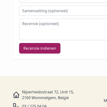
Samenvatting
Recensie
Recensie indienen
Nijverheidsstraat 72, Unit 15,
2160 Wommelgem, België
M
03 / 225 04 04