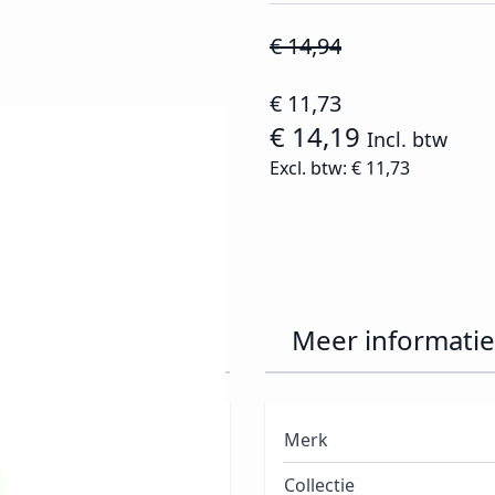
€ 14,94
€ 11,73
€ 14,19
Incl. btw
Excl. btw:
€ 11,73
antique 15ml
Meer informatie
nair polish systeem dat
Merk
! Het VINYLUX™ Weekly
Collectie