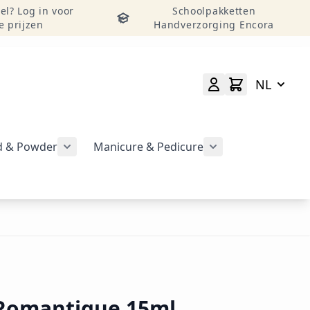
el? Log in voor
Schoolpakketten
e prijzen
Handverzorging Encora
NL
id & Powder
Manicure & Pedicure
rgeven
Submenu voor categorie CND Acryl – Liquid 
Submenu voor categorie CND Brisa Gel weergeven
Submenu voor cat
geven
Romantique 15ml