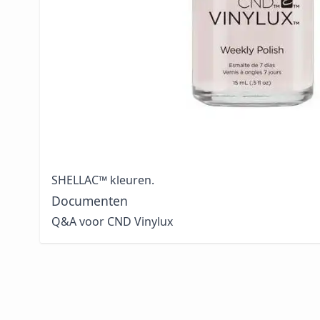
Polish systeem bestaat uit een colorcoat met in
topcoat voorzien van ProLight technologie waardoo
uitharden. Hierdoor wordt de polish sterker naa
bljift de hoogglans finish behouden. Breng twee o
VINYLUX™ Weekly Polish colorcoat aan op schone
vervolgens een laagje topcoat aan en laat drogen
naar wens CND™ SOLAROIL™ aan voor zachte en 
nagelriemen. CND™ VINYLUX™ is verkrijgbaar in 1
waarvan zeker 60 kleuren overeenkomen met de
SHELLAC™ kleuren.
Documenten
Q&A voor CND Vinylux