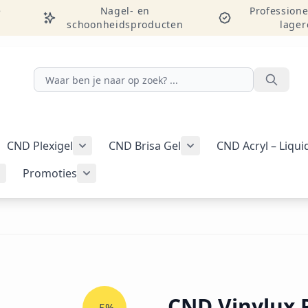
e
Nagel- en
Professione
schoonheidsproducten
lager
Zoeken
CND Plexigel
CND Brisa Gel
CND Acryl – Liqu
ellac-gellak weergeven
menu voor categorie CND Vinylux-nagellak weergeven
Submenu voor categorie CND Plexigel wee
Promoties
Tools & benodigdheden weergeven
Submenu voor categorie Nail art & Additives weergeven
Submenu voor categorie Promoties weer
CND Vinylux 