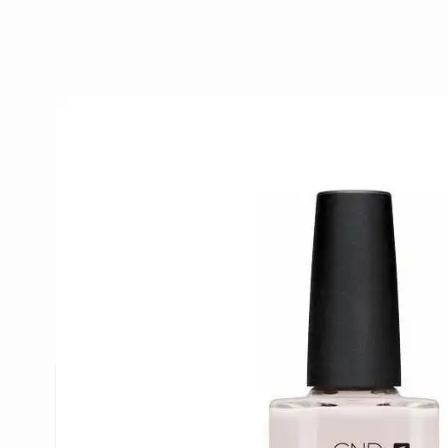
Beschrijving /
CND Vinylux Rom
VINYLUX™ Weekly Polish van CND is een revolutio
zorgt voor een week lang perfect gelakte nagels