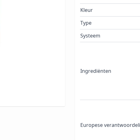
gebouwde basecoat en een
r deze in daglicht blijft
Kleur
rmate de week vordert en
Type
f naar wens drie laagjes
 nagels. Breng
Systeem
 voor 8,5 minuut. Breng
gehydrateerde
00+ fashion kleuren
 populairste CND™
Ingrediënten
Europese verantwoordeli