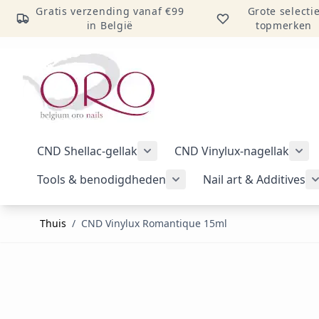
Gratis verzending vanaf €99
Grote selecti
in België
topmerken
Ga naar inhoud
CND Shellac-gellak
CND Vinylux-nagellak
Submenu voor categorie CND Sh
Sub
Tools & benodigdheden
Nail art & Additives
Submenu voor categorie 
Thuis
/
CND Vinylux Romantique 15ml