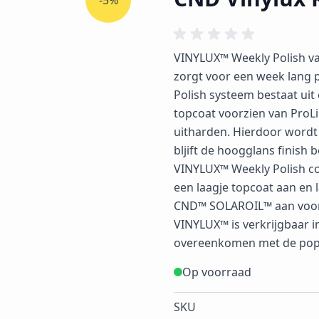
-5%
VINYLUX™ Weekly Polish va
zorgt voor een week lang 
Polish systeem bestaat ui
topcoat voorzien van ProLi
uitharden. Hierdoor wordt
bljift de hoogglans finish
VINYLUX™ Weekly Polish co
een laagje topcoat aan en 
CND™ SOLAROIL™ aan voor
VINYLUX™ is verkrijgbaar i
overeenkomen met de pop
Op voorraad
SKU