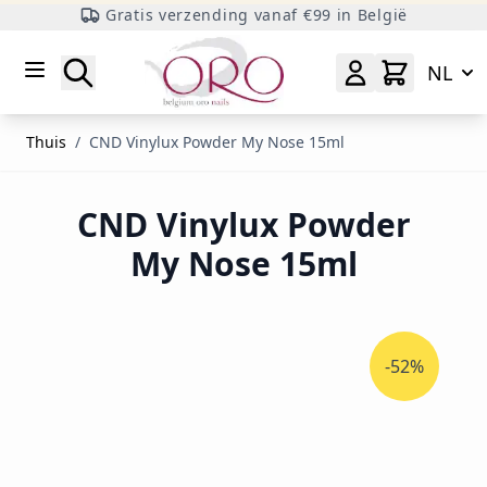
Gratis verzending vanaf €99 in België
Ga naar inhoud
Zoeken
NL
Thuis
/
CND Vinylux Powder My Nose 15ml
CND Vinylux Powder
My Nose 15ml
-52%