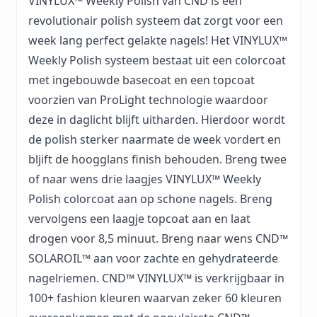
VINYLUX™ Weekly Polish van CND is een
revolutionair polish systeem dat zorgt voor een
week lang perfect gelakte nagels! Het VINYLUX™
Weekly Polish systeem bestaat uit een colorcoat
met ingebouwde basecoat en een topcoat
voorzien van ProLight technologie waardoor
deze in daglicht blijft uitharden. Hierdoor wordt
de polish sterker naarmate de week vordert en
bljift de hoogglans finish behouden. Breng twee
of naar wens drie laagjes VINYLUX™ Weekly
Polish colorcoat aan op schone nagels. Breng
vervolgens een laagje topcoat aan en laat
drogen voor 8,5 minuut. Breng naar wens CND™
SOLAROIL™ aan voor zachte en gehydrateerde
nagelriemen. CND™ VINYLUX™ is verkrijgbaar in
100+ fashion kleuren waarvan zeker 60 kleuren