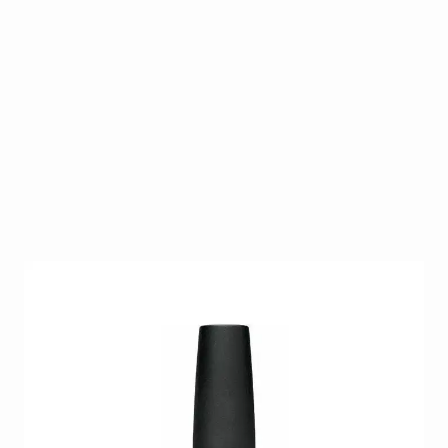
VINYLUX™ Weekly Polish van CND is een
revolutionair polish systeem dat zorgt voor een
week lang perfect gelakte nagels! Het VINYLUX™
Weekly Polish systeem bestaat uit een colorcoat met
ingebouwde basecoat en een topcoat voorzien van