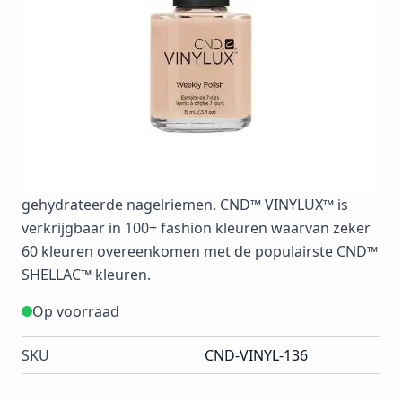
ProLight technologie waardoor deze in daglicht blijft
uitharden. Hierdoor wordt de polish sterker
naarmate de week vordert en bljift de hoogglans
finish behouden. Breng twee of naar wens drie
laagjes VINYLUX™ Weekly Polish colorcoat aan op
schone nagels. Breng vervolgens een laagje topcoat
aan en laat drogen voor 8,5 minuut. Breng naar
wens CND™ SOLAROIL™ aan voor zachte en
gehydrateerde nagelriemen. CND™ VINYLUX™ is
verkrijgbaar in 100+ fashion kleuren waarvan zeker
60 kleuren overeenkomen met de populairste CND™
SHELLAC™ kleuren.
Op voorraad
SKU
CND-VINYL-136