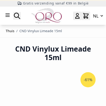
Gratis verzending vanaf €99 in België
Ga naar inhoud
Zoeken
NL
Thuis
/
CND Vinylux Limeade 15ml
CND Vinylux Limeade
15ml
-61%