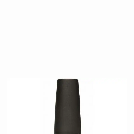
VINYLUX™ Weekly Polish van CND is een
revolutionair polish systeem dat zorgt voor een
week lang perfect gelakte nagels! Het VINYLUX™
Weekly Polish systeem bestaat uit een colorcoat met
ingebouwde basecoat en een topcoat voorzien van