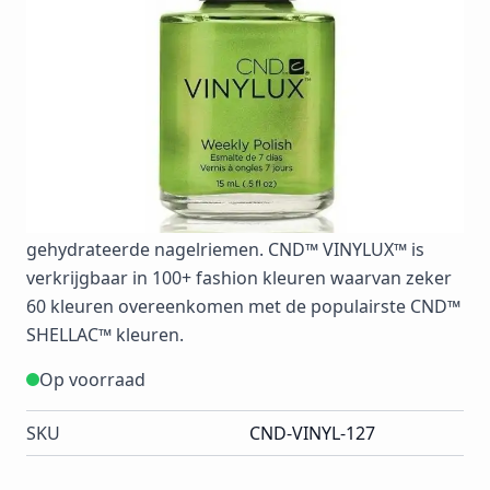
ProLight technologie waardoor deze in daglicht blijft
uitharden. Hierdoor wordt de polish sterker
naarmate de week vordert en bljift de hoogglans
finish behouden. Breng twee of naar wens drie
laagjes VINYLUX™ Weekly Polish colorcoat aan op
schone nagels. Breng vervolgens een laagje topcoat
aan en laat drogen voor 8,5 minuut. Breng naar
wens CND™ SOLAROIL™ aan voor zachte en
gehydrateerde nagelriemen. CND™ VINYLUX™ is
verkrijgbaar in 100+ fashion kleuren waarvan zeker
60 kleuren overeenkomen met de populairste CND™
SHELLAC™ kleuren.
Op voorraad
SKU
CND-VINYL-127