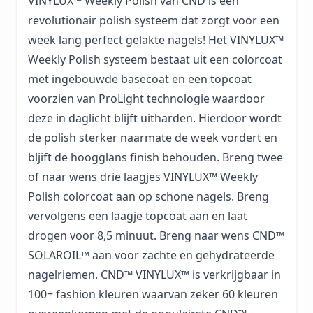
VINYLUX™ Weekly Polish van CND is een
revolutionair polish systeem dat zorgt voor een
week lang perfect gelakte nagels! Het VINYLUX™
Weekly Polish systeem bestaat uit een colorcoat
met ingebouwde basecoat en een topcoat
voorzien van ProLight technologie waardoor
deze in daglicht blijft uitharden. Hierdoor wordt
de polish sterker naarmate de week vordert en
bljift de hoogglans finish behouden. Breng twee
of naar wens drie laagjes VINYLUX™ Weekly
Polish colorcoat aan op schone nagels. Breng
vervolgens een laagje topcoat aan en laat
drogen voor 8,5 minuut. Breng naar wens CND™
SOLAROIL™ aan voor zachte en gehydrateerde
nagelriemen. CND™ VINYLUX™ is verkrijgbaar in
100+ fashion kleuren waarvan zeker 60 kleuren