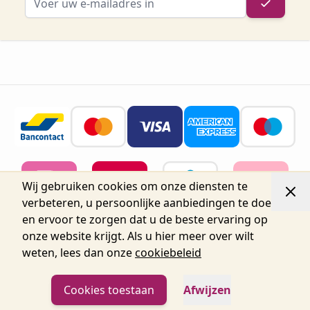
Wij gebruiken cookies om onze diensten te
verbeteren, u persoonlijke aanbiedingen te doen
en ervoor te zorgen dat u de beste ervaring op
onze website krijgt. Als u hier meer over wilt
weten, lees dan onze
cookiebeleid
© 2026 Belgium Oro Nails.
Nijverheidsstraat 72, Unit 15,
2160 Wommelgem, België tel.+32 3 225 04 04
info@oronails.be BTW: BE0471151071
Cookies toestaan
Afwijzen