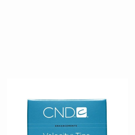
Velocity Tip Naturel van CND heeft een diepe C-curve
en een mecrocontactoppervlak. Ideaal te gebruiken
bij een sterke gezonde natuurlijke nagel.
Op voorraad