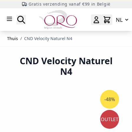
Gratis verzending vanaf €99 in België
Ga naar inhoud
Zoeken
NL
Thuis
/
CND Velocity Naturel N4
CND Velocity Naturel
N4
-48%
OUTLET