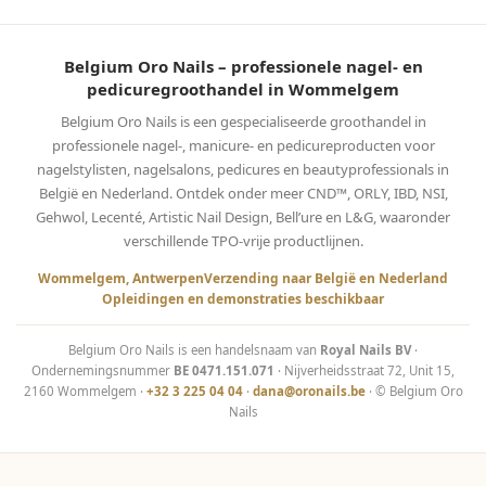
Belgium Oro Nails – professionele nagel- en
pedicuregroothandel in Wommelgem
Belgium Oro Nails is een gespecialiseerde groothandel in
professionele nagel-, manicure- en pedicureproducten voor
nagelstylisten, nagelsalons, pedicures en beautyprofessionals in
België en Nederland. Ontdek onder meer CND™, ORLY, IBD, NSI,
Gehwol, Lecenté, Artistic Nail Design, Bell’ure en L&G, waaronder
verschillende TPO-vrije productlijnen.
Wommelgem, Antwerpen
Verzending naar België en Nederland
Opleidingen en demonstraties beschikbaar
Belgium Oro Nails is een handelsnaam van
Royal Nails BV
·
Ondernemingsnummer
BE 0471.151.071
· Nijverheidsstraat 72, Unit 15,
2160 Wommelgem ·
+32 3 225 04 04
·
dana@oronails.be
· © Belgium Oro
Nails