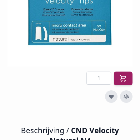
SKU
CND-VN4
€ 11,50
€ 4,97
€ 6,01
Incl. btw
Excl. btw:
€ 4,97
Aantal
Beschrijving /
CND Velocity