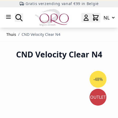
Gratis verzending vanaf €99 in België
Ga naar inhoud
Zoeken
NL
Thuis
/
CND Velocity Clear N4
CND Velocity Clear N4
-48%
OUTLET