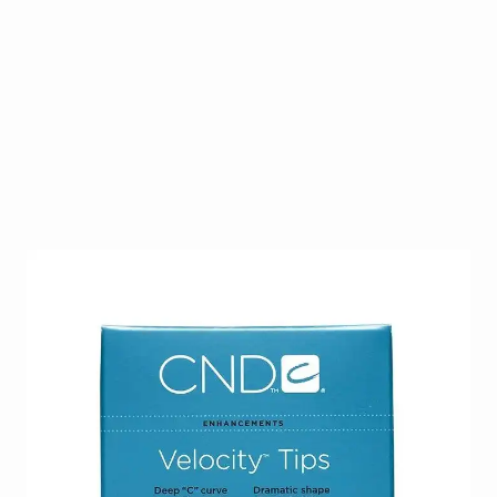
Velocity tip van CND heeft een diepe C-curve en een
microcontactoppervlak. Ideaal te gebruiken bij een
sterke gezonde natuurlijke nagel. Geen brijde boord
nodig. Verkrijgbaar in naturel, wit of transparant.
Beschikbaar in een box van 100, 360 of in refill van nr
1-10.