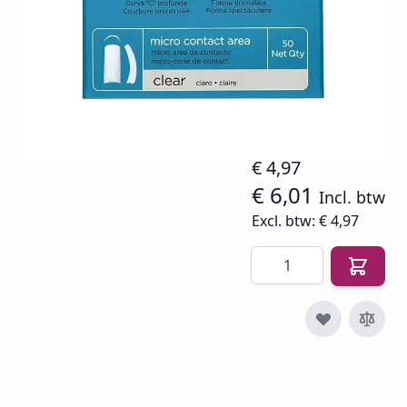
Op voorraad
SKU
CND-VC4
€ 11,50
€ 4,97
€ 6,01
Incl. btw
Excl. btw:
€ 4,97
Aantal