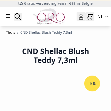
Gratis verzending vanaf €99 in België
Ga naar inhoud
Zoeken
NL
Thuis
/
CND Shellac Blush Teddy 7,3ml
CND Shellac Blush
Teddy 7,3ml
-5%