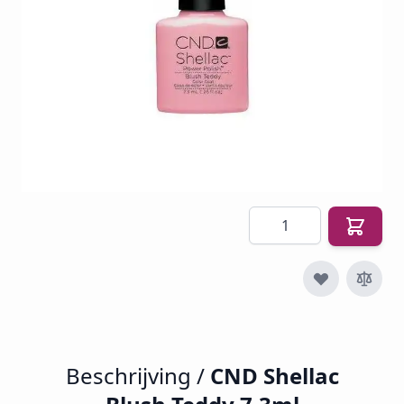
SKU
CND-SHEL-BL-TE
€ 30,24
€ 23,74
€ 28,73
Incl. btw
Excl. btw:
€ 23,74
Aantal
Beschrijving /
CND Shellac