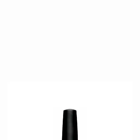
CND Shellac Blush Teddy 7,3 ml Roze nude
parelmoer Subtiele roze nude met parelmoer gloed
– perfect natural look. HEMA-vrij, 14+ dagen glans.
Op voorraad