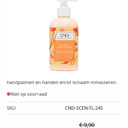
CND Scentsations Tangerine & lemongrass Lotion
245mlEen lichte hand- en bodylotion met een
harmonieuze geurbalans, die de huid hydrateert en
verzacht. Verrijkt met vitamine A+E en Aloë Vera.
Aromatische, etherische oliën zorgen voor
fascinerende Wellness-momenten.Deze bijzondere
lotion is verkrijgbaar in diverse combinatie aroma’s
van bloemen/fruit en kruiden, voor elk moment en
elke smaak. Voor verzorging van hand & lichaam,
meerdere malen per dag te gebruiken. Zeer lange
geur belevingGebruik: Aanbrengen in de
handpalmen en handen en/of lichaam inmasseren.
Niet op voorraad
SKU
CND-SCEN-TL-245
€ 9,90