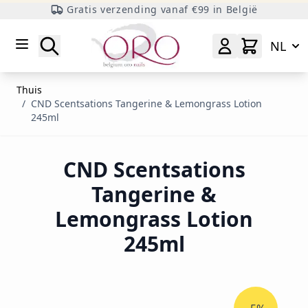
Gratis verzending vanaf €99 in België
Ga naar inhoud
Zoeken
NL
Thuis
/
CND Scentsations Tangerine & Lemongrass Lotion
245ml
CND Scentsations
Tangerine &
Lemongrass Lotion
245ml