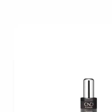
Beschrijving /
CND Plexigel Bon
CND Plexigel Bonder
De PLEXIGEL BONDER zorgt voor de basis en hech
nagel. Na de BONDER kan de SHAPER of de BUIL
De fles is voorzien van een korte, stevige penseel
perfecte applicatie. De fles met brede hals zorgt 
van een hoeveelheid product.
Voer de perfecte droge P.R.E.P. uit en zorg dat h