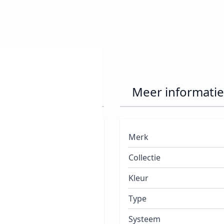
der 15ml
Meer informatie
Merk
tlaag van de natuurlijke
Collectie
DER worden aangebracht.
, voor een dunne,
Kleur
voor de perfecte controle
Type
et nageloppervlak goed
Systeem