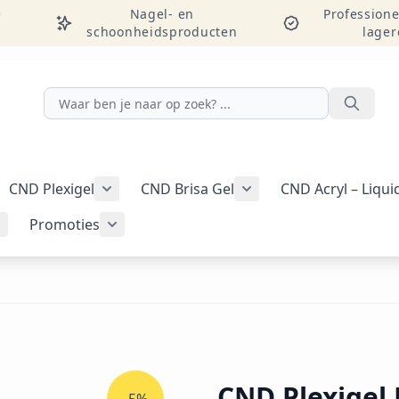
e
Nagel- en
Professione
schoonheidsproducten
lager
Zoeken
CND Plexigel
CND Brisa Gel
CND Acryl – Liqu
ellac-gellak weergeven
menu voor categorie CND Vinylux-nagellak weergeven
Submenu voor categorie CND Plexigel wee
Promoties
Tools & benodigdheden weergeven
Submenu voor categorie Nail art & Additives weergeven
Submenu voor categorie Promoties weer
CND Plexigel