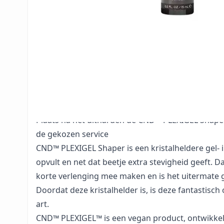
gereinigd en zonder glans is
Rol de fles voorzichtig om alle ingrediënten te m
Dip het penseeltje in de fles, druk het penseeltje
het flesje om zo het overtollige product van het p
Breng de Bonder aan op de natuurlijke nagel. Zor
gelijkmatig verwerkt. Verzegel bij iedere nagel de 
Hard de
CND™ PLEXIGEL
Bonder in 10 seconde ui
de
CND™
LED lamp
Plaats na het uitharden de
CND™ PLEXIGEL
Shaper
de gekozen service
CND™ PLEXIGEL Shaper is een kristalheldere gel- in
opvult en net dat beetje extra stevigheid geeft. D
korte verlenging mee maken en is het uitermate g
Doordat deze kristalhelder is, is deze fantastisch
art.
CND™ PLEXIGEL™ is een vegan product, ontwikkeld