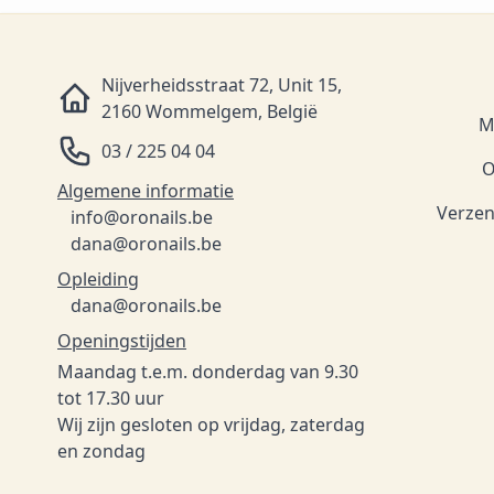
Nijverheidsstraat 72, Unit 15,
2160 Wommelgem, België
M
03 / 225 04 04
O
Algemene informatie
Verzen
info@oronails.be
dana@oronails.be
Opleiding
dana@oronails.be
Openingstijden
Maandag t.e.m. donderdag van 9.30
tot 17.30 uur
Wij zijn gesloten op vrijdag, zaterdag
en zondag