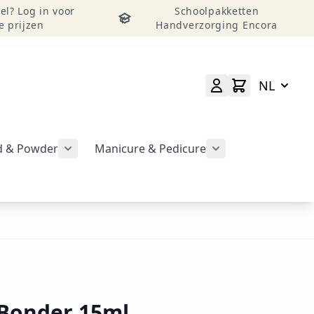
el? Log in voor
Schoolpakketten
e prijzen
Handverzorging Encora
NL
id & Powder
Manicure & Pedicure
rgeven
Submenu voor categorie CND Acryl – Liquid 
Submenu voor categorie CND Brisa Gel weergeven
Submenu voor cat
geven
 Bonder 15ml