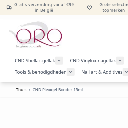
Gratis verzending vanaf €99
Grote selecti
in België
topmerken
Ga naar inhoud
CND Shellac-gellak
CND Vinylux-nagellak
Submenu voor categorie CND Sh
Sub
Tools & benodigdheden
Nail art & Additives
Submenu voor categorie 
Thuis
/
CND Plexigel Bonder 15ml