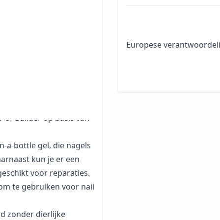
engen
 binnen tegen de rand van
Europese verantwoordeli
enseel te laten lopen.
g dat je deze heel dun en
vrije rand
t onder button 1 van
 of Builder op basis van
-a-bottle gel, die nagels
aarnaast kun je er een
eschikt voor reparaties.
 om te gebruiken voor nail
 zonder dierlijke