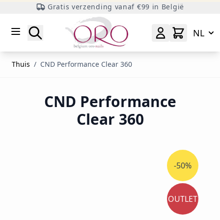
Gratis verzending vanaf €99 in België
Ga naar inhoud
Zoeken
NL
Thuis
/
CND Performance Clear 360
CND Performance
Clear 360
-50%
OUTLET