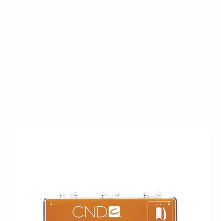
Onze dunste tip met een diepe "c" curve en een
natuurlijke boog. Geen contactzone.
Op voorraad