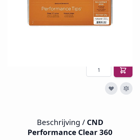
SKU
CND-PC360
€ 84,58
€ 34,95
€ 42,29
Incl. btw
Excl. btw:
€ 34,95
Aantal
Beschrijving /
CND
Performance Clear 360