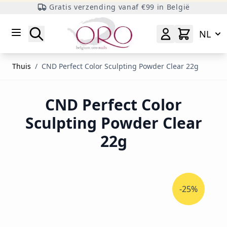
Gratis verzending vanaf €99 in België
Ga naar inhoud
Zoeken
NL
Thuis
/
CND Perfect Color Sculpting Powder Clear 22g
CND Perfect Color
Sculpting Powder Clear
22g
-25%