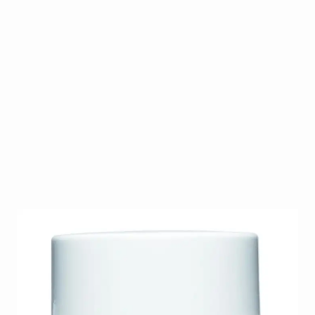
CND™'s geavanceerde Perfect Color powders bieden
een ruime selectie aan kleur en zijn zeer prettig
werkbaar. Voor een schitterend natuurlijk resultaat.