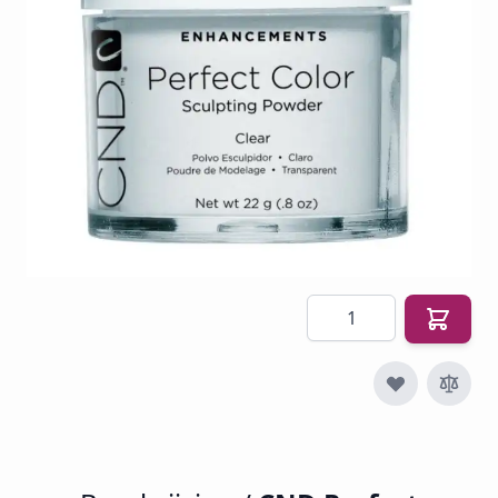
Op voorraad
SKU
CND-PC-CL22
€ 23,60
€ 14,62
€ 17,69
Incl. btw
Excl. btw:
€ 14,62
Aantal