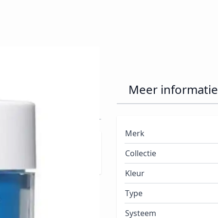
 Sculpting
Meer informatie
Merk
urde acrylpoeder ideaal
Collectie
Kleur
Type
Systeem