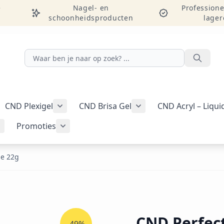
e
Nagel- en
Professione
schoonheidsproducten
lager
Zoeken
CND Plexigel
CND Brisa Gel
CND Acryl – Liqu
ellac-gellak weergeven
menu voor categorie CND Vinylux-nagellak weergeven
Submenu voor categorie CND Plexigel wee
Promoties
Tools & benodigdheden weergeven
Submenu voor categorie Nail art & Additives weergeven
Submenu voor categorie Promoties weer
ue 22g
CND Perfect