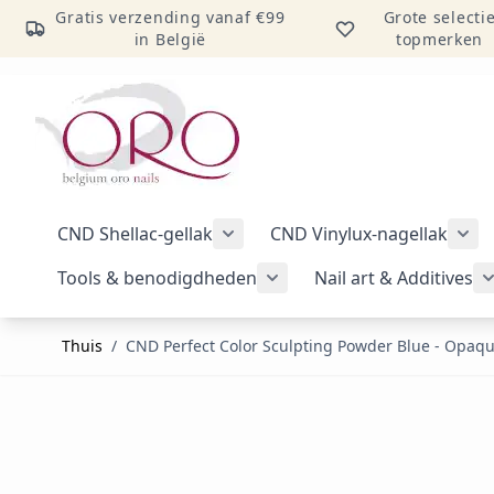
Gratis verzending vanaf €99
Grote selecti
in België
topmerken
Ga naar inhoud
CND Shellac-gellak
CND Vinylux-nagellak
Submenu voor categorie CND Sh
Sub
Tools & benodigdheden
Nail art & Additives
Submenu voor categorie 
Thuis
/
CND Perfect Color Sculpting Powder Blue - Opaq