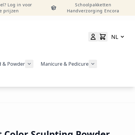
el? Log in voor
Schoolpakketten
e prijzen
Handverzorging Encora
NL
id & Powder
Manicure & Pedicure
rgeven
Submenu voor categorie CND Acryl – Liquid 
Submenu voor categorie CND Brisa Gel weergeven
Submenu voor cat
geven
 Color Sculpting Powder