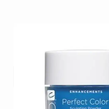
Beschrijving /
CND Perfect Color
Powder Blue - Opaque 22g
Perfect Color Blue - Opaque van CND is een gekle
voor nagelverleningen en nail art.