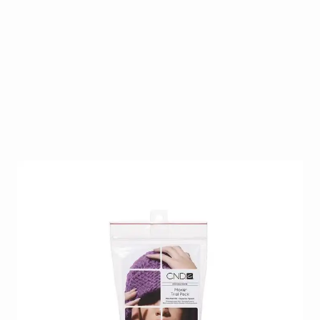
Moxie van CND is een snel uithardende liquide
vloeistof. Reduceert applicatie tijd en levert ultieme
houdbaarheid.
Op voorraad
SKU
CND-MTP