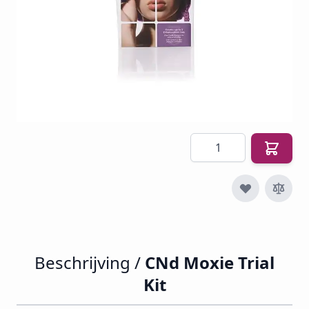
€ 16,03
€ 12,59
€ 15,23
Incl. btw
Excl. btw:
€ 12,59
Aantal
Beschrijving /
CNd Moxie Trial
Kit