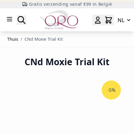
Gratis verzending vanaf €99 in België
Ga naar inhoud
Zoeken
NL
Thuis
/
CNd Moxie Trial Kit
CNd Moxie Trial Kit
-5%