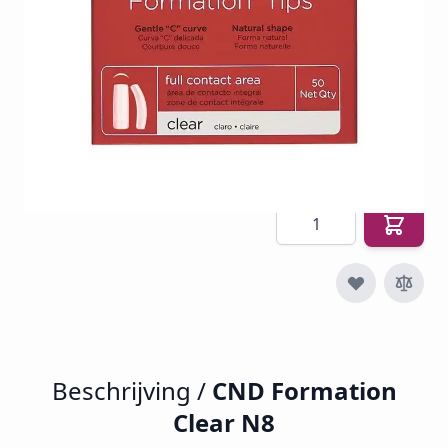
SKU
CND-FC8
€ 11,50
€ 4,97
€ 6,01
Incl. btw
Excl. btw:
€ 4,97
Aantal
Beschrijving /
CND Formation
Clear N8