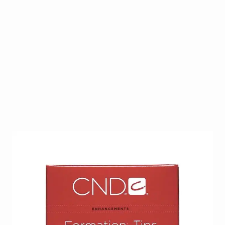
De meest universele tip met een minimale c-curve en
een groot opzetstuk.
Op voorraad