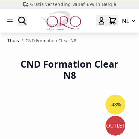
Gratis verzending vanaf €99 in België
Ga naar inhoud
Zoeken
NL
Thuis
/
CND Formation Clear N8
CND Formation Clear
N8
-48%
OUTLET