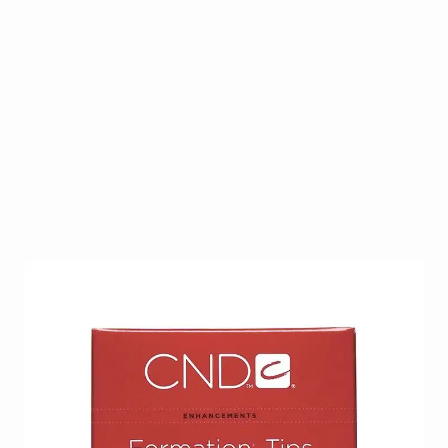
De meest universele tip met een minimale c-curve en
een groot opzetstuk.
Op voorraad