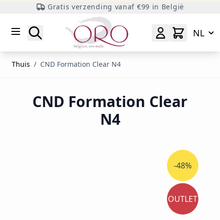
Gratis verzending vanaf €99 in België
Ga naar inhoud
Zoeken
NL
Thuis
/
CND Formation Clear N4
CND Formation Clear
N4
-48%
OUTLET