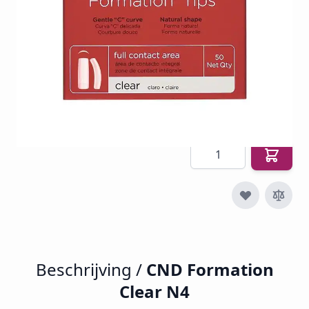
SKU
CND-FC4
€ 11,50
€ 4,97
€ 6,01
Incl. btw
Excl. btw:
€ 4,97
Aantal
Beschrijving /
CND Formation
Clear N4