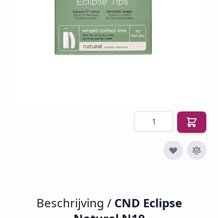
SKU
CND-EN10
€ 11,50
€ 4,97
€ 6,01
Incl. btw
Excl. btw:
€ 4,97
Aantal
Beschrijving /
CND Eclipse