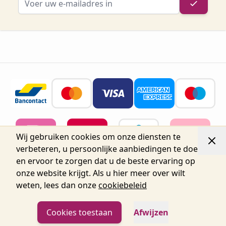
Wij gebruiken cookies om onze diensten te
verbeteren, u persoonlijke aanbiedingen te doen
en ervoor te zorgen dat u de beste ervaring op
onze website krijgt. Als u hier meer over wilt
weten, lees dan onze
cookiebeleid
© 2026 Belgium Oro Nails.
Nijverheidsstraat 72, Unit 15,
2160 Wommelgem, België tel.+32 3 225 04 04
info@oronails.be BTW: BE0471151071
Cookies toestaan
Afwijzen