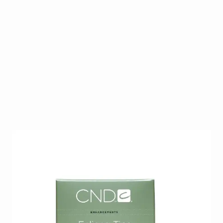
Eclipse Natural van CND zijn tips ontworpen voor de
bollere, bredere nagelplaat met diepe zijwallen.
Gevleugeld contact. Vorm is square.
Op voorraad