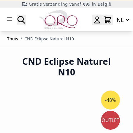
Gratis verzending vanaf €99 in België
Ga naar inhoud
Zoeken
NL
Thuis
/
CND Eclipse Naturel N10
CND Eclipse Naturel
N10
-48%
OUTLET