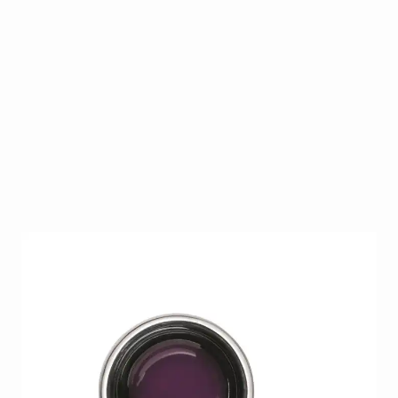
CND Brisa Purple Opaque is TPO vrij!!!
Op voorraad
SKU
CND-BPO14