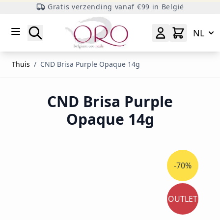
Gratis verzending vanaf €99 in België
Ga naar inhoud
Zoeken
NL
Thuis
/
CND Brisa Purple Opaque 14g
CND Brisa Purple
Opaque 14g
-70%
OUTLET