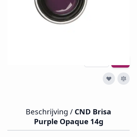
€ 39,33
€ 9,75
€ 11,80
Incl. btw
Excl. btw:
€ 9,75
Aantal
Beschrijving /
CND Brisa
Purple Opaque 14g