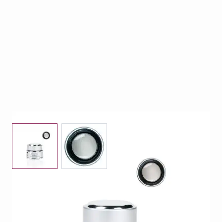
View larger image
View larger image
CND Brisa Glass Clear Gel is TPO vrij!!
Op voorraad