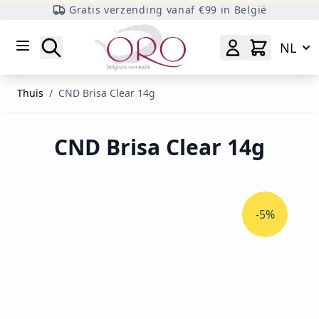
Gratis verzending vanaf €99 in België
Ga naar inhoud
Zoeken
NL
Thuis
/
CND Brisa Clear 14g
CND Brisa Clear 14g
-5%