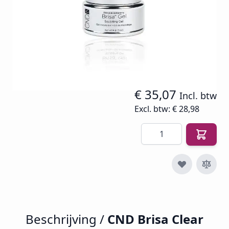
SKU
CND-BR-CL14
€ 36,91
€ 28,98
€ 35,07
Incl. btw
Excl. btw:
€ 28,98
Aantal
Beschrijving /
CND Brisa Clear