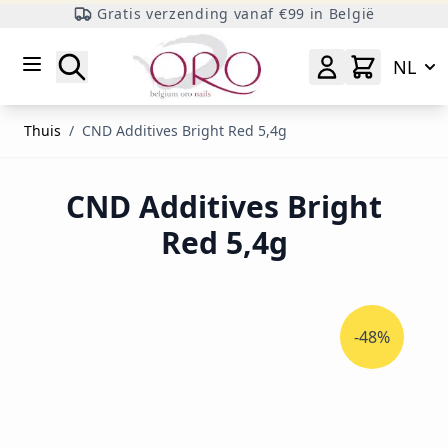
Gratis verzending vanaf €99 in België
Ga naar inhoud
Zoeken
NL
Thuis
/
CND Additives Bright Red 5,4g
CND Additives Bright
Red 5,4g
-48%