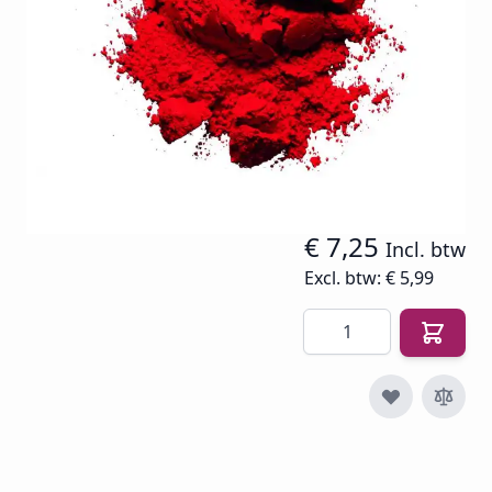
Op voorraad
SKU
CND-ADD-BR-RE
€ 13,92
€ 5,99
€ 7,25
Incl. btw
Excl. btw:
€ 5,99
Aantal