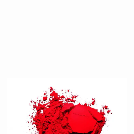
Ontdek de eindeloze mogelijkheden van de CND
Additives; pure pigmenten en schitterende effecten
voor de mooiste nail-arts. Meng de Additives
bijvoorbeeld met de sculpting powders en gels of
druk ze in de plaklaag van CND Shellac.