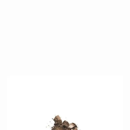
CND Additives Antique Bronze
Op voorraad
SKU
CND-ADD-AN-BR