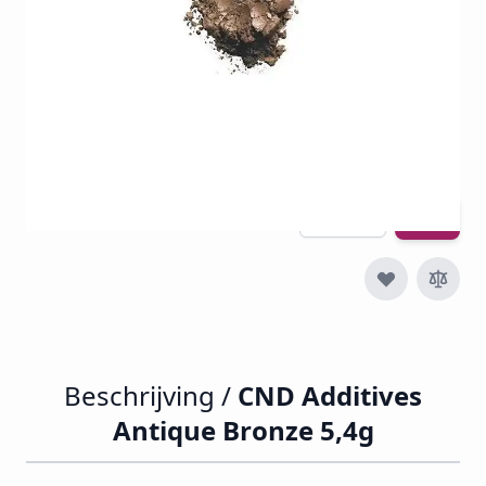
€ 13,92
€ 5,99
€ 7,25
Incl. btw
Excl. btw:
€ 5,99
Aantal
Beschrijving /
CND Additives
Antique Bronze 5,4g