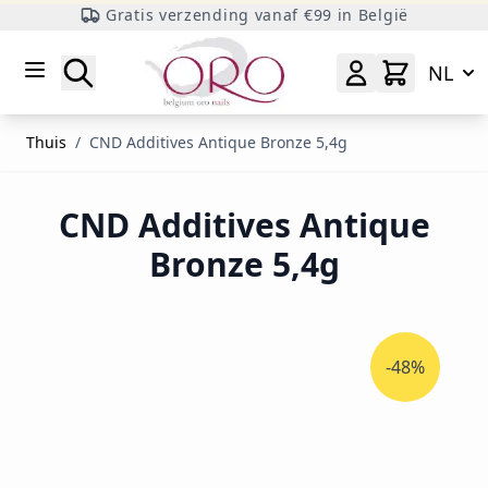
Gratis verzending vanaf €99 in België
Ga naar inhoud
Zoeken
NL
Thuis
/
CND Additives Antique Bronze 5,4g
CND Additives Antique
Bronze 5,4g
-48%