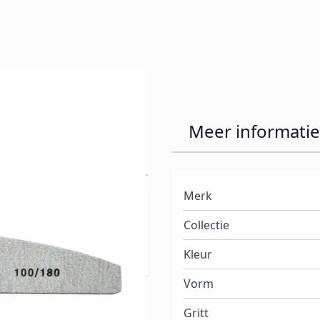
a 100/180 Half
Meer informatie
Merk
te vijlen,te verwijderen,
Collectie
aan in recht of boemerang
Kleur
Vorm
Gritt