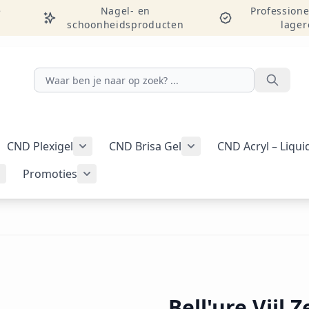
e
Nagel- en
Professione
schoonheidsproducten
lager
Zoeken
CND Plexigel
CND Brisa Gel
CND Acryl – Liqu
ellac-gellak weergeven
menu voor categorie CND Vinylux-nagellak weergeven
Submenu voor categorie CND Plexigel wee
Promoties
Tools & benodigdheden weergeven
Submenu voor categorie Nail art & Additives weergeven
Submenu voor categorie Promoties weer
Bell'ure Vijl