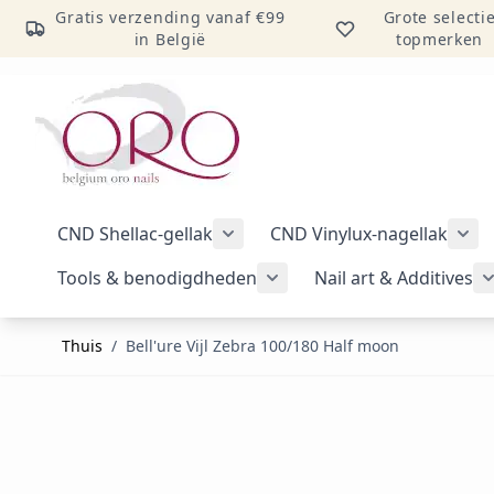
Gratis verzending vanaf €99
Grote selecti
in België
topmerken
Ga naar inhoud
CND Shellac-gellak
CND Vinylux-nagellak
Submenu voor categorie CND Sh
Sub
Tools & benodigdheden
Nail art & Additives
Submenu voor categorie 
Thuis
/
Bell'ure Vijl Zebra 100/180 Half moon