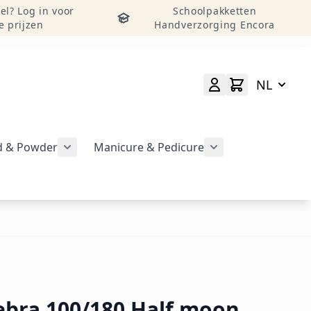
el? Log in voor
Schoolpakketten
e prijzen
Handverzorging Encora
NL
id & Powder
Manicure & Pedicure
rgeven
Submenu voor categorie CND Acryl – Liquid 
Submenu voor categorie CND Brisa Gel weergeven
Submenu voor cat
geven
 Zebra 100/180 Half moon