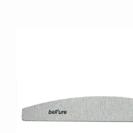
Beschrijving /
Bell'ure Vijl Zebr
moon
Deze worden gebruikt om de kunstnagels in model 
op te ruwen of te doen glanzen. Deze vijlen best
in de kleur grijs of zwart. Per stuk.