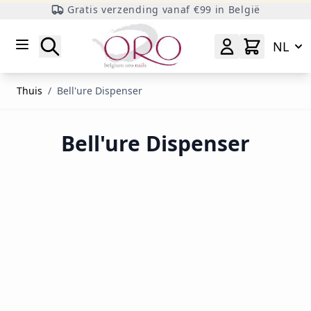
Gratis verzending vanaf €99 in België
Ga naar inhoud
Zoeken
NL
Thuis
/
Bell'ure Dispenser
Bell'ure Dispenser