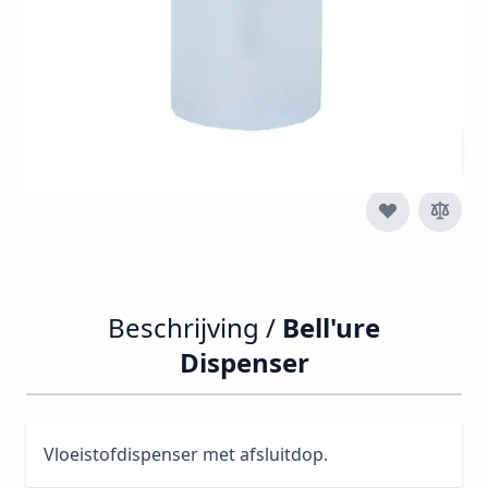
€ 3,25
€ 3,93
Incl. btw
Excl. btw:
€ 3,25
Aantal
Beschrijving /
Bell'ure
Dispenser
Vloeistofdispenser met afsluitdop.