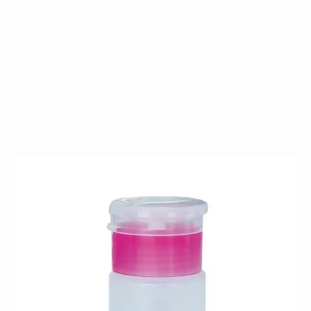
Vloeistofdispenser met afsluitdop.
Op voorraad
SKU
BELL-DISP-KLEIN