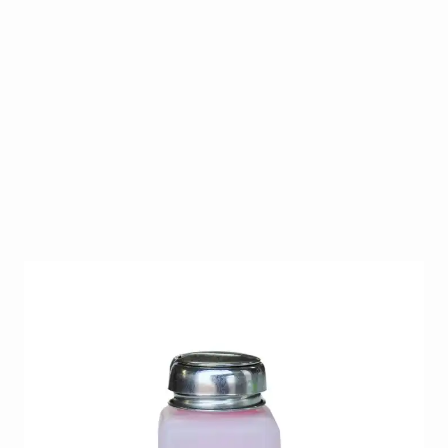
Dispenser voor vloeistoffen met metalen dop.
Op voorraad
SKU
BELL-DIS-MI