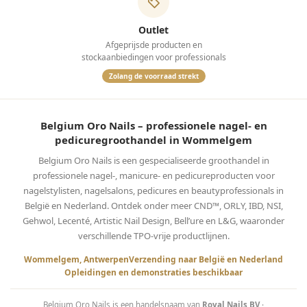
Outlet
Afgeprijsde producten en
stockaanbiedingen voor professionals
Zolang de voorraad strekt
Belgium Oro Nails – professionele nagel- en
pedicuregroothandel in Wommelgem
Belgium Oro Nails is een gespecialiseerde groothandel in
professionele nagel-, manicure- en pedicureproducten voor
nagelstylisten, nagelsalons, pedicures en beautyprofessionals in
België en Nederland. Ontdek onder meer CND™, ORLY, IBD, NSI,
Gehwol, Lecenté, Artistic Nail Design, Bell’ure en L&G, waaronder
verschillende TPO-vrije productlijnen.
Wommelgem, Antwerpen
Verzending naar België en Nederland
Opleidingen en demonstraties beschikbaar
Belgium Oro Nails is een handelsnaam van
Royal Nails BV
·