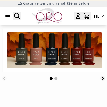
Gratis verzending vanaf €99 in België
Ga naar inhoud
Zoeken
NL